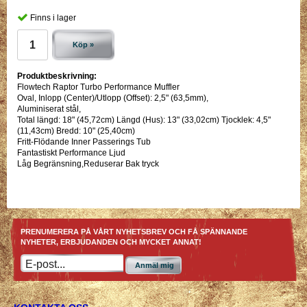
Finns i lager
Köp »
Produktbeskrivning:
Flowtech Raptor Turbo Performance Muffler
Oval, Inlopp (Center)/Utlopp (Offset): 2,5" (63,5mm),
Aluminiserat stål,
Total längd: 18" (45,72cm) Längd (Hus): 13" (33,02cm) Tjocklek: 4,5"
(11,43cm) Bredd: 10" (25,40cm)
Fritt-Flödande Inner Passerings Tub
Fantastiskt Performance Ljud
Låg Begränsning,Reduserar Bak tryck
PRENUMERERA PÅ VÅRT NYHETSBREV OCH FÅ SPÄNNANDE
NYHETER, ERBJUDANDEN OCH MYCKET ANNAT!
Anmäl mig