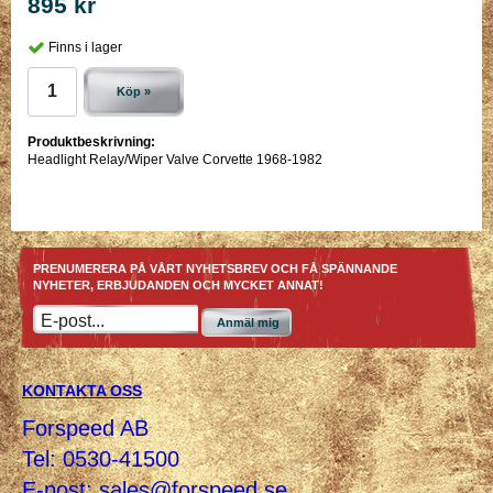
895 kr
Finns i lager
Köp »
Produktbeskrivning:
Headlight Relay/Wiper Valve Corvette 1968-1982
PRENUMERERA PÅ VÅRT NYHETSBREV OCH FÅ SPÄNNANDE
NYHETER, ERBJUDANDEN OCH MYCKET ANNAT!
Anmäl mig
KONTAKTA OSS
Forspeed AB
Tel: 0530-41500
E-post:
sales@forspeed.se