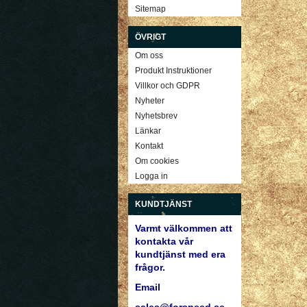
Sitemap
ÖVRIGT
Om oss
Produkt Instruktioner
Villkor och GDPR
Nyheter
Nyhetsbrev
Länkar
Kontakt
Om cookies
Logga in
KUNDTJÄNST
Varmt välkommen att
kontakta vår
kundtjänst med era
frågor.
Email