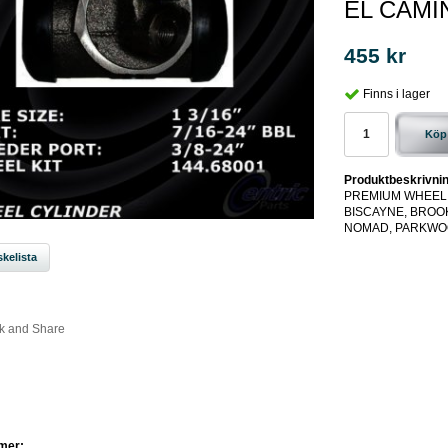
EL CAMI
455 kr
Finns i lager
Köp
Produktbeskrivnin
PREMIUM WHEEL C
BISCAYNE, BROO
NOMAD, PARKW
kelista
mer: