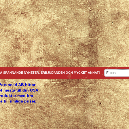
Å SPÄNNANDE NYHETER, ERBJUDANDEN OCH MYCKET ANNAT!
Forspeed AB hittar
t mesta till din USA
produkter med bra
e till rimliga priser.