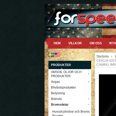
HEM
VILLKOR
OM OSS
NYH
Startsida
CEN134.6201
CAMINO, IMP
PRODUKTER
AMSOIL OLJOR OCH
PRODUKTER
Avgas
Bilvårdsprodukter
Belysning
Bränsle
Bromsdelar
Huvudcylindrar och Broms
Booster