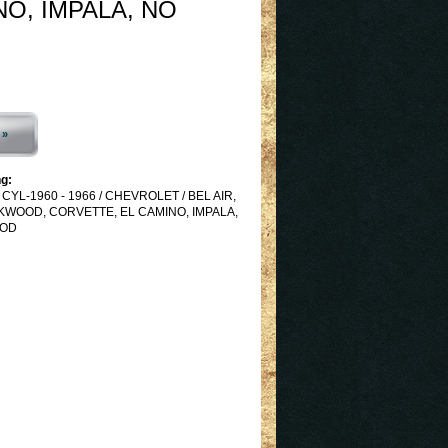
NO, IMPALA, NO
 »
g:
YL-1960 - 1966 / CHEVROLET / BEL AIR,
KWOOD, CORVETTE, EL CAMINO, IMPALA,
OOD