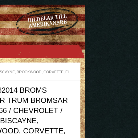
BISCAYNE, BROOKWOOD, CORVETTE, EL
62014 BROMS
ER TRUM BROMSAR-
966 / CHEVROLET /
 BISCAYNE,
OOD, CORVETTE,