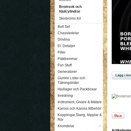
Bromsok och
Hjulcylindrar
Skivbroms Kit
Bult Set
Chassiedelar
Drivlina
El. Detaljer
Filter
Fläktremmar
Fun Stuff
Generatorer
Lägg i öns
Gummi Lister och
Tätningslister
Hjullager och Packboxar
Inredning
Instrument, Givare & Mätare
Kaross och Kaross tillbehör
Kopplingar,Slang, Nipplar &
Rör
Kromdelar
Artikelnum