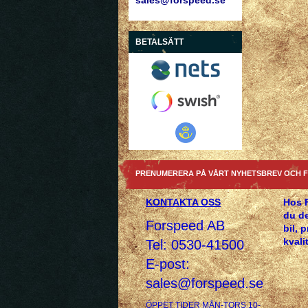
sales@forspeed.se
BETALSÄTT
PRENUMERERA PÅ VÅRT NYHETSBREV OCH F
KONTAKTA OSS
Hos 
du de
Forspeed AB
bil, 
kvalit
Tel: 0530-41500
E-post:
sales@forspeed.se
ÖPPET TIDER MÅN-TORS 10-