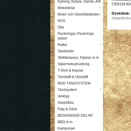
Kylning, Kylare, Värme, A/C
CEN134.62
Motordelar
Direktlänk:
Motor och Växellådsfästen
Högerklicka
NOS
Olja
Packningar, Packnings
satser
Rattar
Startmotor
Stötdämpare, Fjädrar m.m
Säkerhetsutrustning
T-Shirt & Kepsar
Tändstift & Glödstift
MSD TÄNDSYSTEM
Tändsystem
Verktyg
Växellåda
Fälg & Däck
BEGAGNADE DELAR
BBQ m.m
Kampanjer