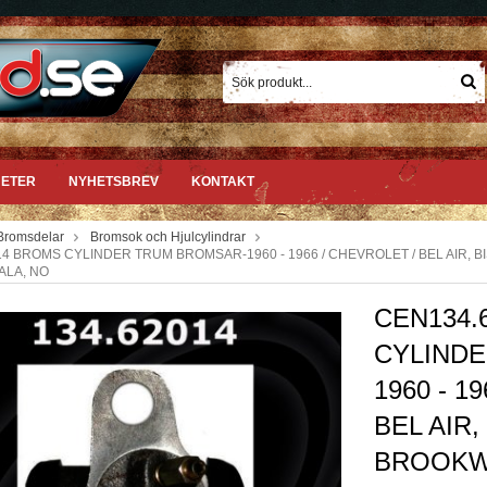
ETER
NYHETSBREV
KONTAKT
Bromsdelar
Bromsok och Hjulcylindrar
4 BROMS CYLINDER TRUM BROMSAR-1960 - 1966 / CHEVROLET / BEL AIR, 
ALA, NO
CEN134.
CYLIND
1960 - 1
BEL AIR,
BROOKW