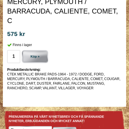
MERCURY, PLYMOUTH /
BARRACUDA, CALIENTE, COMET,
C
575 kr
Finns i lager
Köp »
Produktbeskrivning:
CTEK METALLIC BRAKE PADS-1964 - 1972 / DODGE, FORD,
MERCURY, PLYMOUTH / BARRACUDA, CALIENTE, COMET, COUGAR,
CYCLONE, DART, DUSTER, FAIRLANE, FALCON, MUSTANG,
RANCHERO, SCAMP, VALIANT, VILLAGER, VOYAGER
PRENUMERERA PÅ VÅRT NYHETSBREV OCH FÅ SPÄNNANDE
NYHETER, ERBJUDANDEN OCH MYCKET ANNAT!