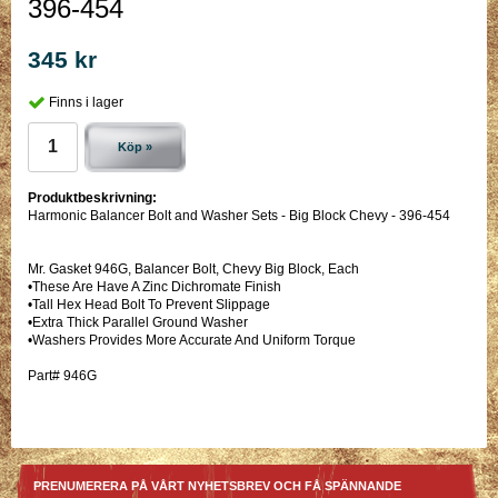
396-454
345 kr
Finns i lager
Köp »
Produktbeskrivning:
Harmonic Balancer Bolt and Washer Sets - Big Block Chevy - 396-454
Mr. Gasket 946G, Balancer Bolt, Chevy Big Block, Each
•These Are Have A Zinc Dichromate Finish
•Tall Hex Head Bolt To Prevent Slippage
•Extra Thick Parallel Ground Washer
•Washers Provides More Accurate And Uniform Torque
Part# 946G
PRENUMERERA PÅ VÅRT NYHETSBREV OCH FÅ SPÄNNANDE