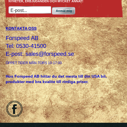
NYHETER, ERBJUDANDEN OCH MYCKET ANNAT!
Anmäl mig
KONTAKTA OSS
Forspeed AB
Tel: 0530-41500
E-post:
sales@forspeed.se
ÖPPET TIDER MÅN-TORS 10-17:00
Hos Forspeed AB hittar du det mesta till din USA bil,
produkter med bra kvalite till rimliga priser.