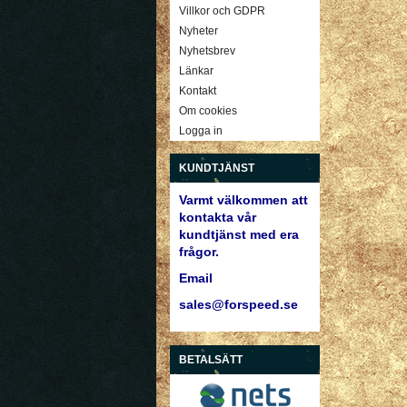
Villkor och GDPR
Nyheter
Nyhetsbrev
Länkar
Kontakt
Om cookies
Logga in
KUNDTJÄNST
Varmt välkommen att
kontakta vår
kundtjänst med era
frågor.
Email
sales@forspeed.se
BETALSÄTT