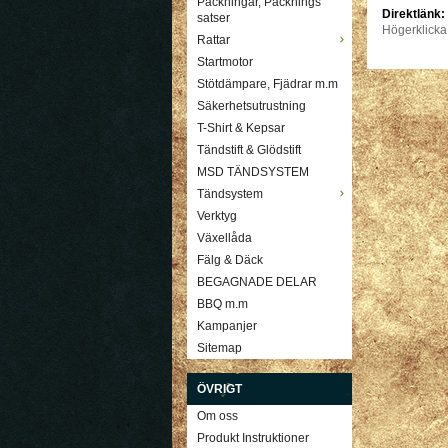
Packningar, Packnings
Direktlänk:
satser
Högerklicka
Rattar
Startmotor
Stötdämpare, Fjädrar m.m
Säkerhetsutrustning
T-Shirt & Kepsar
Tändstift & Glödstift
MSD TÄNDSYSTEM
Tändsystem
Verktyg
Växellåda
Fälg & Däck
BEGAGNADE DELAR
BBQ m.m
Kampanjer
Sitemap
ÖVRIGT
Om oss
Produkt Instruktioner