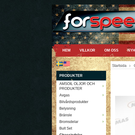
HEM
VILLKOR
OM OSS
NYH
Startsida
PRODUKTER
AMSOIL OLJOR OCH
PRODUKTER
Avgas
Bilvårdsprodukter
Belysning
Bränsle
Bromsdelar
Bult Set