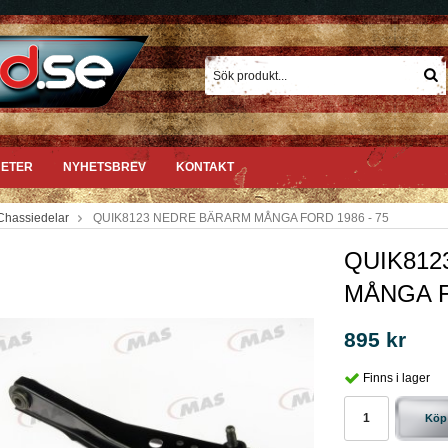
ETER
NYHETSBREV
KONTAKT
Chassiedelar
QUIK8123 NEDRE BÄRARM MÅNGA FORD 1986 - 75
QUIK812
MÅNGA F
895 kr
Finns i lager
Köp