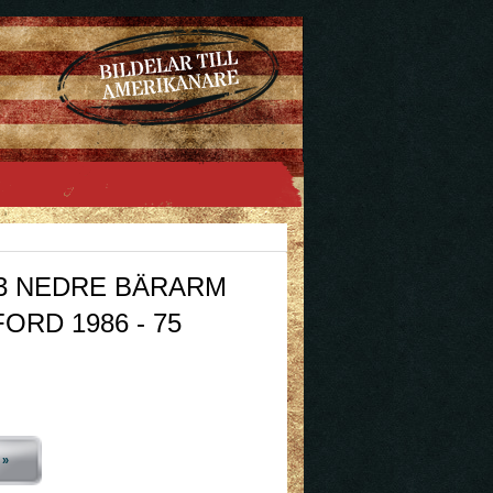
3 NEDRE BÄRARM
ORD 1986 - 75
 »