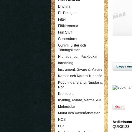
Chassiedelar
Drivlina
El. Detaljer
Filter
Fläktremmar
Fun Stuff
Generatorer
Gummi Lister och
Tätningslister
Hjullager och Packboxar
Inredning
Lägg i öns
Instrument, Givare & Mätare
Kaross och Kaross tillbehör
Kopplingar,Slang, Nipplar &
Rör
Kromdelar
Kylning, Kylare, Värme, A/C
Motordelar
Motor och Växellådsfästen
NOS
Artikelnum
Olja
QUIK8123