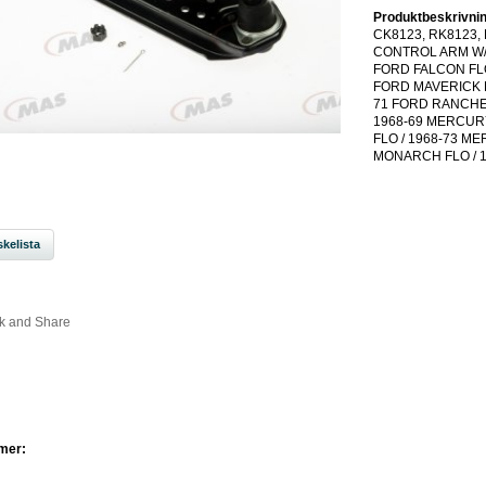
Produktbeskrivnin
CK8123, RK8123, 
CONTROL ARM W/B
FORD FALCON FLO
FORD MAVERICK F
71 FORD RANCHER
1968-69 MERCUR
FLO / 1968-73 M
MONARCH FLO / 
kelista
mer: