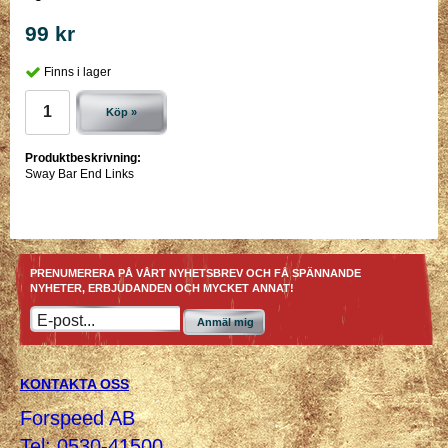
99 kr
Finns i lager
Köp »
Produktbeskrivning:
Sway Bar End Links
PRENUMERERA PÅ VÅRT NYHETSBREV OCH FÅ SPÄNNANDE
NYHETER, ERBJUDANDEN OCH MYCKET ANNAT!
Anmäl mig
KONTAKTA OSS
Forspeed AB
Tel: 0530-41500