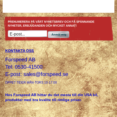
PRENUMERERA PÅ VÅRT NYHETSBREV OCH FÅ SPÄNNANDE
NYHETER, ERBJUDANDEN OCH MYCKET ANNAT!
Anmäl mig
KONTAKTA OSS
Forspeed AB
Tel: 0530-41500
E-post:
sales@forspeed.se
ÖPPET TIDER MÅN-TORS 10-17:00
Hos Forspeed AB hittar du det mesta till din USA bil,
produkter med bra kvalite till rimliga priser.