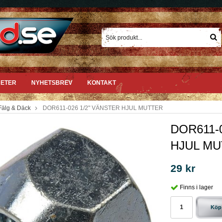
ETER
NYHETSBREV
KONTAKT
Fälg & Däck
DOR611-026 1/2" VÄNSTER HJUL MUTTER
DOR611-
HJUL M
29 kr
Finns i lager
Köp