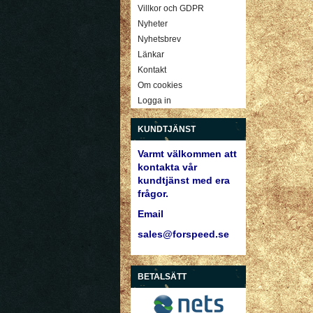
Villkor och GDPR
Nyheter
Nyhetsbrev
Länkar
Kontakt
Om cookies
Logga in
KUNDTJÄNST
Varmt välkommen att
kontakta vår
kundtjänst med era
frågor.
Email
sales@forspeed.se
BETALSÄTT