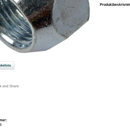
Produktbeskrivnin
kelista
mer:
6