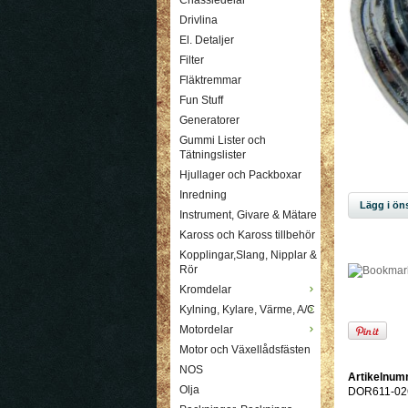
Chassiedelar
Drivlina
El. Detaljer
Filter
Fläktremmar
Fun Stuff
Generatorer
Gummi Lister och
Tätningslister
Hjullager och Packboxar
Inredning
Lägg i öns
Instrument, Givare & Mätare
Kaross och Kaross tillbehör
Kopplingar,Slang, Nipplar &
Rör
Kromdelar
Kylning, Kylare, Värme, A/C
Motordelar
Motor och Växellådsfästen
NOS
Artikelnum
Olja
DOR611-02