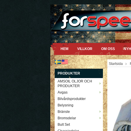
HEM
VILLKOR
OM OSS
NYH
Startsida
PRODUKTER
AMSOIL OLJOR OCH
PRODUKTER
Avgas
Bilvårdsprodukter
Belysning
Bränsle
Bromsdelar
Bult Set