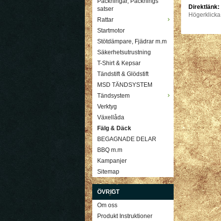
Packningar, Packnings
Direktlänk:
satser
Högerklicka
Rattar
Startmotor
Stötdämpare, Fjädrar m.m
Säkerhetsutrustning
T-Shirt & Kepsar
Tändstift & Glödstift
MSD TÄNDSYSTEM
Tändsystem
Verktyg
Växellåda
Fälg & Däck
BEGAGNADE DELAR
BBQ m.m
Kampanjer
Sitemap
ÖVRIGT
Om oss
Produkt Instruktioner