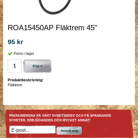
ROA15450AP Fläktrem 45"
95 kr
Finns i lager
Köp »
Produktbeskrivning:
Fläktrem
PRENUMERERA PÅ VÅRT NYHETSBREV OCH FÅ SPÄNNANDE
NYHETER, ERBJUDANDEN OCH MYCKET ANNAT!
Anmäl mig