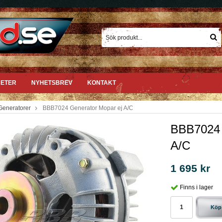
ETER
NYHETSBREV
KONTAKT
Generatorer
BBB7024 Generator Mopar ej A/C
BBB7024 
A/C
1 695 kr
Finns i lager
Köp