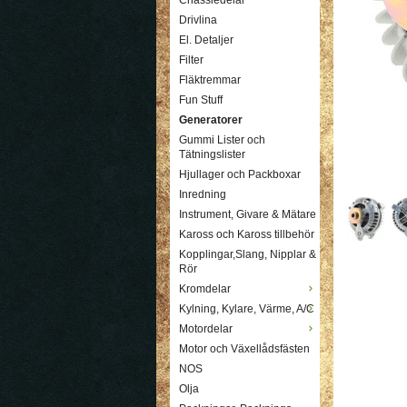
Chassiedelar
Drivlina
El. Detaljer
Filter
Fläktremmar
Fun Stuff
Generatorer
Gummi Lister och
Tätningslister
Hjullager och Packboxar
Inredning
Instrument, Givare & Mätare
Kaross och Kaross tillbehör
Kopplingar,Slang, Nipplar &
Rör
Kromdelar
Kylning, Kylare, Värme, A/C
Motordelar
Motor och Växellådsfästen
NOS
Olja