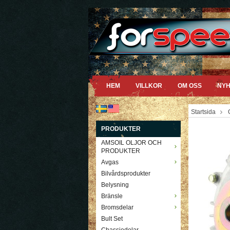
HEM
VILLKOR
OM OSS
NYH
Startsida
PRODUKTER
AMSOIL OLJOR OCH
PRODUKTER
Avgas
Bilvårdsprodukter
Belysning
Bränsle
Bromsdelar
Bult Set