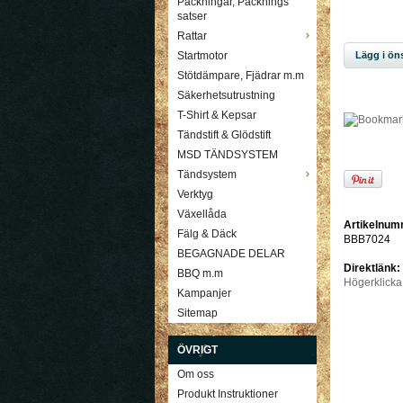
Packningar, Packnings
satser
Rattar
Lägg i öns
Startmotor
Stötdämpare, Fjädrar m.m
Säkerhetsutrustning
T-Shirt & Kepsar
Tändstift & Glödstift
MSD TÄNDSYSTEM
Tändsystem
Verktyg
Växellåda
Artikelnum
Fälg & Däck
BBB7024
BEGAGNADE DELAR
Direktlänk:
BBQ m.m
Högerklicka
Kampanjer
Sitemap
ÖVRIGT
Om oss
Produkt Instruktioner