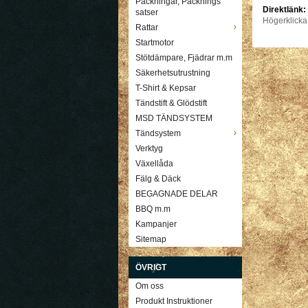
Packningar, Packnings
Direktlänk:
satser
Högerklicka
Rattar
Startmotor
Stötdämpare, Fjädrar m.m
Säkerhetsutrustning
T-Shirt & Kepsar
Tändstift & Glödstift
MSD TÄNDSYSTEM
Tändsystem
Verktyg
Växellåda
Fälg & Däck
BEGAGNADE DELAR
BBQ m.m
Kampanjer
Sitemap
ÖVRIGT
Om oss
Produkt Instruktioner