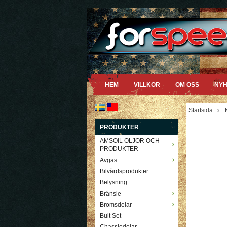
HEM
VILLKOR
OM OSS
NYH
Startsida
PRODUKTER
AMSOIL OLJOR OCH
PRODUKTER
Avgas
Bilvårdsprodukter
Belysning
Bränsle
Bromsdelar
Bult Set