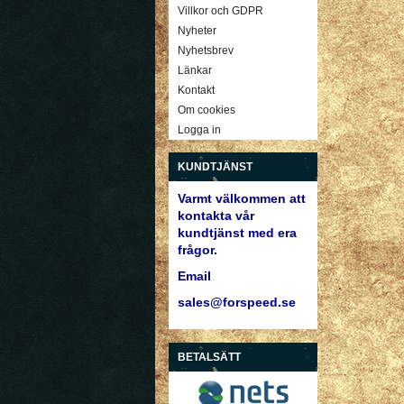
Villkor och GDPR
Nyheter
Nyhetsbrev
Länkar
Kontakt
Om cookies
Logga in
KUNDTJÄNST
Varmt välkommen att
kontakta vår
kundtjänst med era
frågor.
Email
sales@forspeed.se
BETALSÄTT