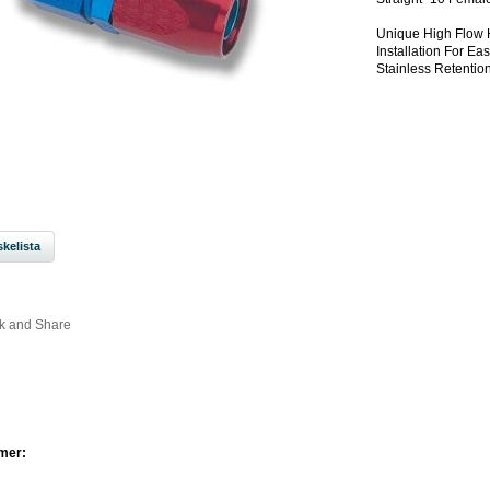
Unique High Flow H
Installation For Ea
Stainless Retention
kelista
mer: