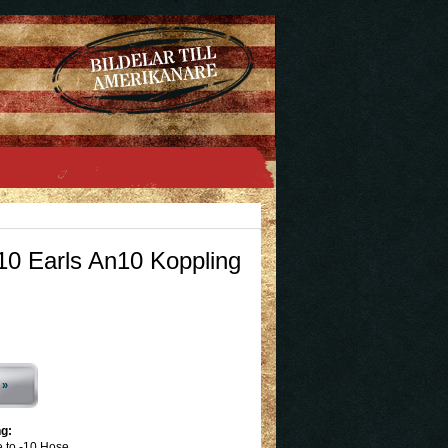
0 Earls An10 Koppling
 »
g:
e to -10 Hose