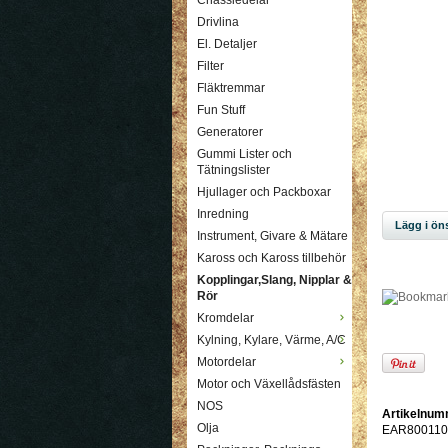
Chassiedelar
Drivlina
El. Detaljer
Filter
Fläktremmar
Fun Stuff
Generatorer
Gummi Lister och
Tätningslister
Hjullager och Packboxar
Inredning
Lägg i öns
Instrument, Givare & Mätare
Kaross och Kaross tillbehör
Kopplingar,Slang, Nipplar &
Rör
Kromdelar
Kylning, Kylare, Värme, A/C
Motordelar
Motor och Växellådsfästen
NOS
Artikelnum
Olja
EAR800110