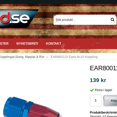
ETER
NYHETSBREV
KONTAKT
Kopplingar,Slang, Nipplar & Rör
EAR800110 Earls An10 Koppling
EAR80011
139 kr
Finns i lager
Köp
Produktbeskrivnin
Straight -10 Femal