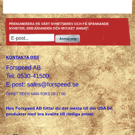
PRENUMERERA PÅ VÅRT NYHETSBREV OCH FÅ SPÄNNANDE
NYHETER, ERBJUDANDEN OCH MYCKET ANNAT!
Anmäl mig
KONTAKTA OSS
Forspeed AB
Tel: 0530-41500
E-post:
sales@forspeed.se
ÖPPET TIDER MÅN-TORS 10-17:00
Hos Forspeed AB hittar du det mesta till din USA bil,
produkter med bra kvalite till rimliga priser.