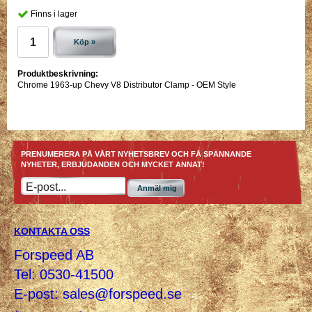
Finns i lager
Köp »
Produktbeskrivning:
Chrome 1963-up Chevy V8 Distributor Clamp - OEM Style
PRENUMERERA PÅ VÅRT NYHETSBREV OCH FÅ SPÄNNANDE
NYHETER, ERBJUDANDEN OCH MYCKET ANNAT!
Anmäl mig
KONTAKTA OSS
Forspeed AB
Tel: 0530-41500
E-post:
sales@forspeed.se