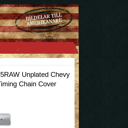
5RAW Unplated Chevy
Timing Chain Cover
 »