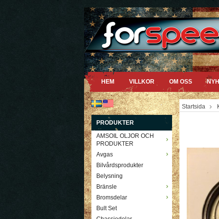
HEM
VILLKOR
OM OSS
NYH
Startsida
PRODUKTER
AMSOIL OLJOR OCH
PRODUKTER
Avgas
Bilvårdsprodukter
Belysning
Bränsle
Bromsdelar
Bult Set