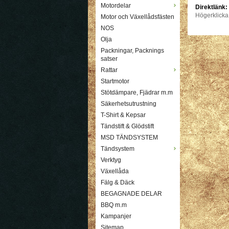
Motordelar
Direktlänk:
Högerklicka
Motor och Växellådsfästen
NOS
Olja
Packningar, Packnings
satser
Rattar
Startmotor
Stötdämpare, Fjädrar m.m
Säkerhetsutrustning
T-Shirt & Kepsar
Tändstift & Glödstift
MSD TÄNDSYSTEM
Tändsystem
Verktyg
Växellåda
Fälg & Däck
BEGAGNADE DELAR
BBQ m.m
Kampanjer
Sitemap