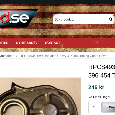
ETER
NYHETSBREV
KONTAKT
Kromdelar
RPCS4935RAW Unplated Chevy 396-454 Timing Chain Cover
RPCS493
396-454 
245 kr
Finns i lager
Köp