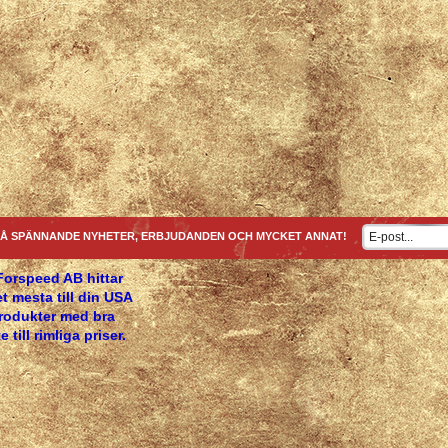
Å SPÄNNANDE NYHETER, ERBJUDANDEN OCH MYCKET ANNAT!
Forspeed AB hittar
t mesta till din USA
produkter med bra
e till rimliga priser.