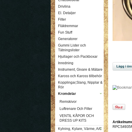
Chassiedelar
Drivlina
El. Detaljer
Filter
Fläktremmar
Fun Stuff
Generatorer
Gummi Lister och
Tätningslister
Hjullager och Packboxar
Inredning
Lägg i öns
Instrument, Givare & Mätare
Kaross och Kaross tillbehör
Kopplingar,Slang, Nipplar &
Rör
Kromdelar
Remskivor
Luftrenare Och Filter
VENTIL KÅPOR OCH
DRESS UP KITS
Artikelnum
RPCS4935
Kylning, Kylare, Värme, A/C