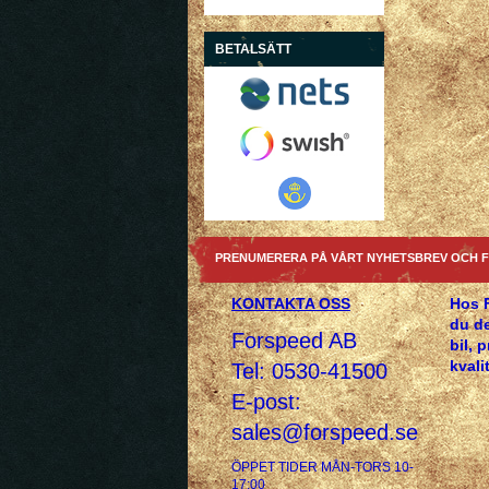
BETALSÄTT
PRENUMERERA PÅ VÅRT NYHETSBREV OCH F
KONTAKTA OSS
Hos 
du de
Forspeed AB
bil, 
kvalit
Tel: 0530-41500
E-post:
sales@forspeed.se
ÖPPET TIDER MÅN-TORS 10-
17:00