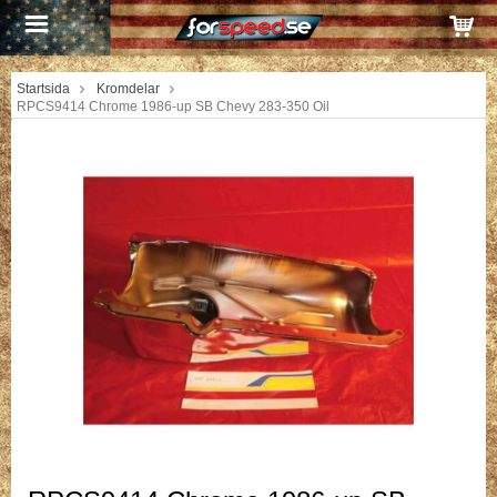
Startsida
Kromdelar
RPCS9414 Chrome 1986-up SB Chevy 283-350 Oil