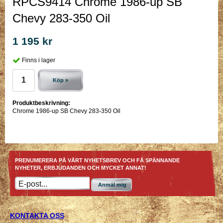
RPCS9414 Chrome 1986-up SB
Chevy 283-350 Oil
1 195 kr
Finns i lager
Köp »
Produktbeskrivning:
Chrome 1986-up SB Chevy 283-350 Oil
PRENUMERERA PÅ VÅRT NYHETSBREV OCH FÅ SPÄNNANDE
NYHETER, ERBJUDANDEN OCH MYCKET ANNAT!
Anmäl mig
KONTAKTA OSS