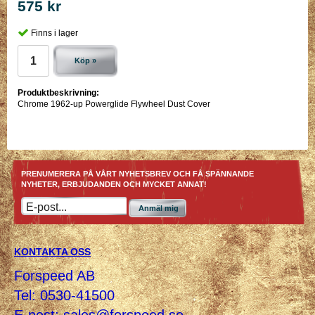
575 kr
Finns i lager
Köp »
Produktbeskrivning:
Chrome 1962-up Powerglide Flywheel Dust Cover
PRENUMERERA PÅ VÅRT NYHETSBREV OCH FÅ SPÄNNANDE
NYHETER, ERBJUDANDEN OCH MYCKET ANNAT!
Anmäl mig
KONTAKTA OSS
Forspeed AB
Tel: 0530-41500