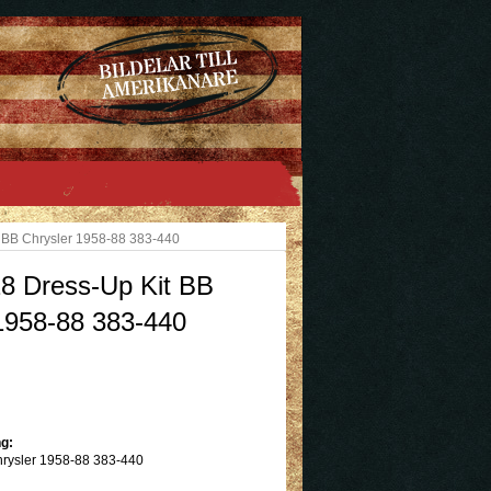
BB Chrysler 1958-88 383-440
 Dress-Up Kit BB
1958-88 383-440
g:
hrysler 1958-88 383-440