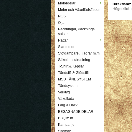
Motordelar
Direktlänk:
Högerklicka
Motor och Växellådsfästen
NOS
Olja
Packningar, Packnings
satser
Rattar
Startmotor
Stötdämpare, Fjädrar m.m
Säkerhetsutrustning
T-Shirt & Kepsar
Tändstift & Glödstift
MSD TÄNDSYSTEM
Tändsystem
Verktyg
Växellåda
Fälg & Däck
BEGAGNADE DELAR
BBQ m.m
Kampanjer
Sitemap