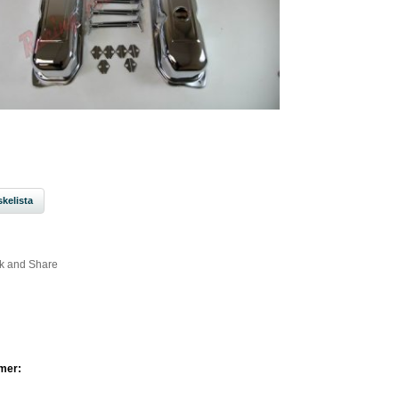
kelista
mer: