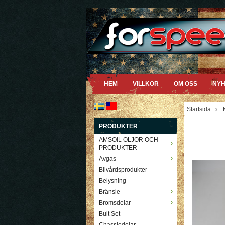
HEM
VILLKOR
OM OSS
NYH
Startsida
PRODUKTER
AMSOIL OLJOR OCH
PRODUKTER
Avgas
Bilvårdsprodukter
Belysning
Bränsle
Bromsdelar
Bult Set