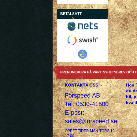
BETALSÄTT
PRENUMERERA PÅ VÅRT NYHETSBREV OCH F
KONTAKTA OSS
Hos 
du de
Forspeed AB
bil, 
kvalit
Tel: 0530-41500
E-post:
sales@forspeed.se
ÖPPET TIDER MÅN-TORS 10-
17:00