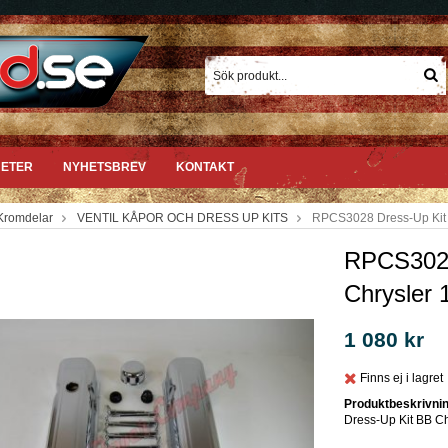
ETER
NYHETSBREV
KONTAKT
Kromdelar
VENTIL KÅPOR OCH DRESS UP KITS
RPCS3028 Dress-Up Kit 
RPCS3028
Chrysler 
1 080 kr
Finns ej i lagret
Produktbeskrivnin
Dress-Up Kit BB C