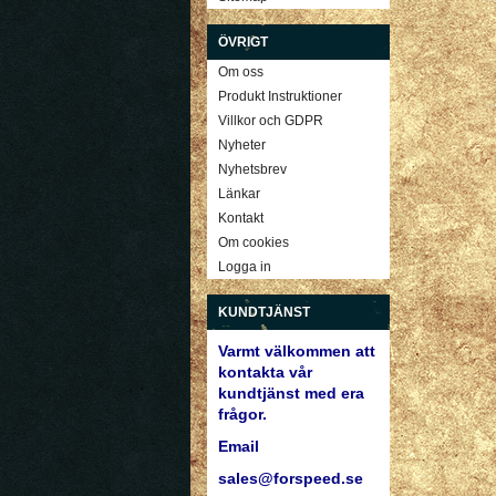
ÖVRIGT
Om oss
Produkt Instruktioner
Villkor och GDPR
Nyheter
Nyhetsbrev
Länkar
Kontakt
Om cookies
Logga in
KUNDTJÄNST
Varmt välkommen att
kontakta vår
kundtjänst med era
frågor.
Email
sales@forspeed.se