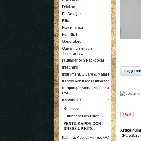
Chassiedelar
Drivlina
El. Detaljer
Filter
Fläktremmar
Fun Stuff
Generatorer
Gummi Lister och
Tätningslister
Hjullager och Packboxar
Inredning
Lägg i öns
Instrument, Givare & Mätare
Kaross och Kaross tillbehör
Kopplingar,Slang, Nipplar &
Rör
Kromdelar
Remskivor
Luftrenare Och Filter
VENTIL KÅPOR OCH
DRESS UP KITS
Artikelnum
RPCS3028
Kylning, Kylare, Värme, A/C