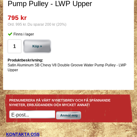
Pump Pulley - LWP Upper
795 kr
Ord. 995 kr. Du sparar 200 kr (20%)
Finns i lager
Köp »
Produktbeskrivning:
Satin Aluminum SB Chevy V8 Double Groove Water Pump Pulley - LWP
Upper
PRENUMERERA PÅ VÅRT NYHETSBREV OCH FÅ SPÄNNANDE
NYHETER, ERBJUDANDEN OCH MYCKET ANNAT!
Anmäl mig
KONTAKTA OSS