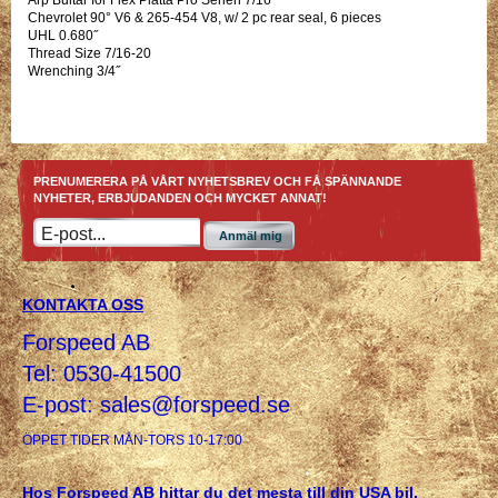
Chevrolet 90° V6 & 265-454 V8, w/ 2 pc rear seal, 6 pieces
UHL 0.680˝
Thread Size 7/16-20
Wrenching 3/4˝
PRENUMERERA PÅ VÅRT NYHETSBREV OCH FÅ SPÄNNANDE
NYHETER, ERBJUDANDEN OCH MYCKET ANNAT!
Anmäl mig
KONTAKTA OSS
Forspeed AB
Tel: 0530-41500
E-post:
sales@forspeed.se
ÖPPET TIDER MÅN-TORS 10-17:00
Hos Forspeed AB hittar du det mesta till din USA bil,