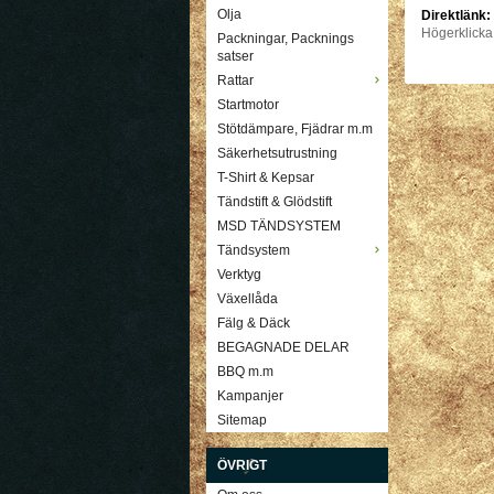
Olja
Direktlänk:
Högerklicka
Packningar, Packnings
satser
Rattar
Startmotor
Stötdämpare, Fjädrar m.m
Säkerhetsutrustning
T-Shirt & Kepsar
Tändstift & Glödstift
MSD TÄNDSYSTEM
Tändsystem
Verktyg
Växellåda
Fälg & Däck
BEGAGNADE DELAR
BBQ m.m
Kampanjer
Sitemap
ÖVRIGT