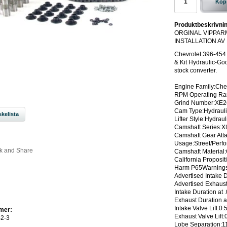
Köp
Produktbeskrivnin
ORGINAL VIPPAR
INSTALLATION AV
Chevrolet 396-45
& Kit Hydraulic-Goo
stock converter.
Engine Family:Chev
RPM Operating Ra
Grind Number:XE
Cam Type:Hydraulic
kelista
Lifter Style:Hydraul
Camshaft Series:X
Camshaft Gear Att
Usage:Street/Perf
Camshaft Material:
California Propos
Harm P65Warnings
Advertised Intake 
Advertised Exhaust
Intake Duration at .
Exhaust Duration at
Intake Valve Lift:0.
mer:
Exhaust Valve Lift:
2-3
Lobe Separation:1