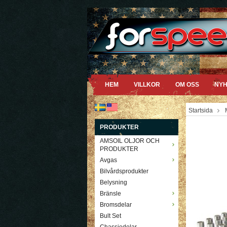
HEM
VILLKOR
OM OSS
NYH
Startsida
PRODUKTER
AMSOIL OLJOR OCH
PRODUKTER
Avgas
Bilvårdsprodukter
Belysning
Bränsle
Bromsdelar
Bult Set