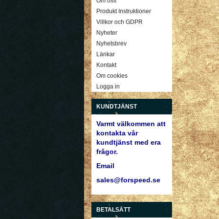
Om oss
Produkt Instruktioner
Villkor och GDPR
Nyheter
Nyhetsbrev
Länkar
Kontakt
Om cookies
Logga in
KUNDTJÄNST
Varmt välkommen att
kontakta vår
kundtjänst med era
frågor.
Email
sales@forspeed.se
BETALSÄTT