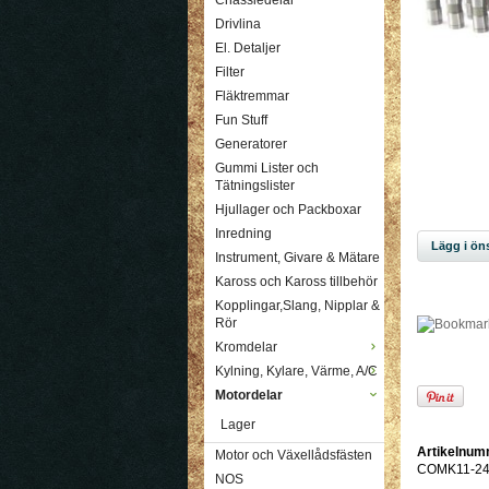
Chassiedelar
Drivlina
El. Detaljer
Filter
Fläktremmar
Fun Stuff
Generatorer
Gummi Lister och
Tätningslister
Hjullager och Packboxar
Inredning
Lägg i öns
Instrument, Givare & Mätare
Kaross och Kaross tillbehör
Kopplingar,Slang, Nipplar &
Rör
Kromdelar
Kylning, Kylare, Värme, A/C
Motordelar
Lager
Artikelnum
Motor och Växellådsfästen
COMK11-24
NOS