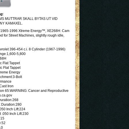
 »
g:
MS MUTTRAR SKALL BYTAS UT VID
 NY KAMAXEL.
4 1965-1996 Xtreme Energy™, XE268H: Cam
d for Street Machines, slightly rough idle,
rolet 396-454 c.i. 8 Cylinder (1967-1996)
nge:1,600-5,800
268H
 Flat Tappet
ic Flat Tappet
treme Energy
achment:3-Bolt
ormance
Cast Iron
ition 65:WARNING: Cancer and Reproductive
.ca.gov
Duration:268
 Duration:280
050 Inch Lift:224
 .050 Inch Lift:230
515
0.52
10