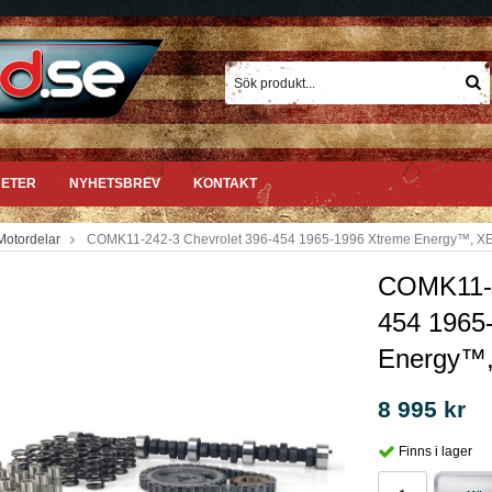
ETER
NYHETSBREV
KONTAKT
Motordelar
COMK11-242-3 Chevrolet 396-454 1965-1996 Xtreme Energy™, XE
COMK11-2
454 1965
Energy™,
8 995 kr
Finns i lager