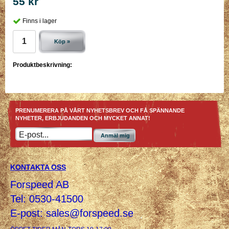
55 kr
Finns i lager
Köp »
Produktbeskrivning:
PRENUMERERA PÅ VÅRT NYHETSBREV OCH FÅ SPÄNNANDE
NYHETER, ERBJUDANDEN OCH MYCKET ANNAT!
Anmäl mig
KONTAKTA OSS
Forspeed AB
Tel: 0530-41500
E-post:
sales@forspeed.se