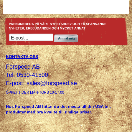
PRENUMERERA PÅ VÅRT NYHETSBREV OCH FÅ SPÄNNANDE
NYHETER, ERBJUDANDEN OCH MYCKET ANNAT!
Anmäl mig
KONTAKTA OSS
Forspeed AB
Tel: 0530-41500
E-post:
sales@forspeed.se
ÖPPET TIDER MÅN-TORS 10-17:00
Hos Forspeed AB hittar du det mesta till din USA bil,
produkter med bra kvalite till rimliga priser.