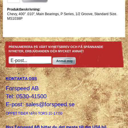
Produktbeskrivning:
Chevy, 400" .010", Main Bearings, P Series, 1/2 Groove, Standard Size.
MS1038P
PRENUMERERA PÅ VÅRT NYHETSBREV OCH FÅ SPÄNNANDE
NYHETER, ERBJUDANDEN OCH MYCKET ANNAT!
Anmäl mig
KONTAKTA OSS
Forspeed AB
Tel: 0530-41500
E-post:
sales@forspeed.se
ÖPPET TIDER MÅN-TORS 10-17:00
Hos Forspeed AB hittar du det mesta till din USA bil,