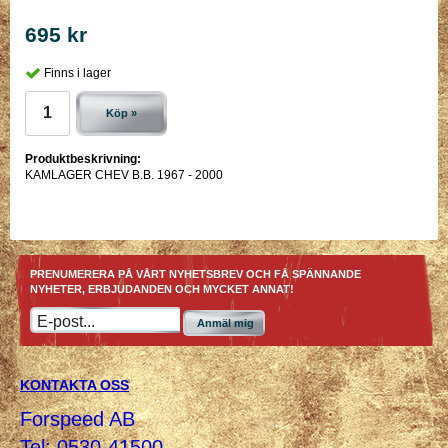
695 kr
Finns i lager
Köp »
Produktbeskrivning:
KAMLAGER CHEV B.B. 1967 - 2000
PRENUMERERA PÅ VÅRT NYHETSBREV OCH FÅ SPÄNNANDE
NYHETER, ERBJUDANDEN OCH MYCKET ANNAT!
Anmäl mig
KONTAKTA OSS
Forspeed AB
Tel: 0530-41500