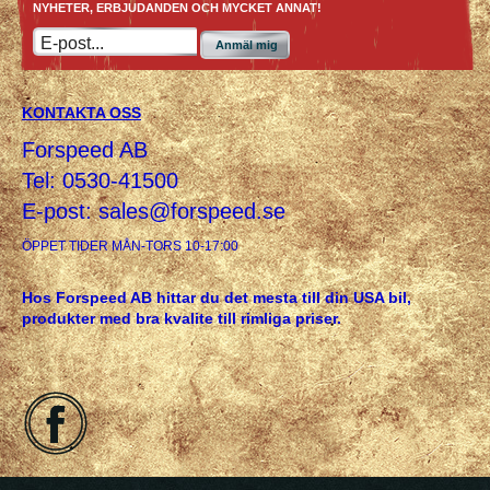
NYHETER, ERBJUDANDEN OCH MYCKET ANNAT!
Anmäl mig
KONTAKTA OSS
Forspeed AB
Tel: 0530-41500
E-post:
sales@forspeed.se
ÖPPET TIDER MÅN-TORS 10-17:00
Hos Forspeed AB hittar du det mesta till din USA bil,
produkter med bra kvalite till rimliga priser.