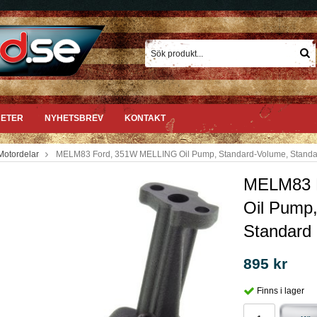
ETER
NYHETSBREV
KONTAKT
Motordelar
MELM83 Ford, 351W MELLING Oil Pump, Standard-Volume, Standa
MELM83 
Oil Pump
Standard
895 kr
Finns i lager