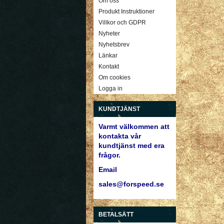
Om oss
Produkt Instruktioner
Villkor och GDPR
Nyheter
Nyhetsbrev
Länkar
Kontakt
Om cookies
Logga in
KUNDTJÄNST
Varmt välkommen att
kontakta vår
kundtjänst med era
frågor.
Email
sales@forspeed.se
BETALSÄTT