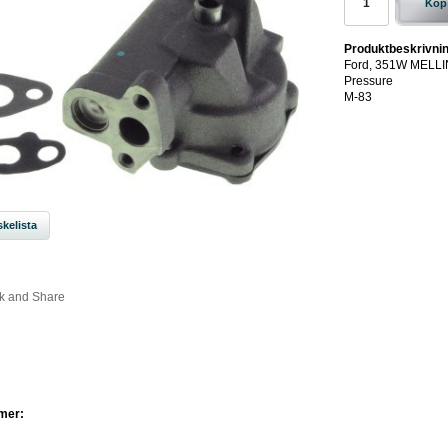
Köp
Produktbeskrivnin
Ford, 351W MELLIN
Pressure
M-83
kelista
mer: