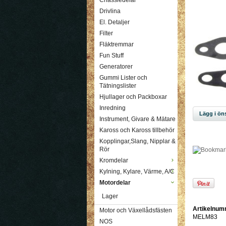
Chassiedelar
Drivlina
El. Detaljer
Filter
Fläktremmar
Fun Stuff
Generatorer
Gummi Lister och
Tätningslister
Hjullager och Packboxar
Inredning
Lägg i öns
Instrument, Givare & Mätare
Kaross och Kaross tillbehör
Kopplingar,Slang, Nipplar &
Rör
Kromdelar
Kylning, Kylare, Värme, A/C
Motordelar
Lager
Artikelnum
Motor och Växellådsfästen
MELM83
NOS