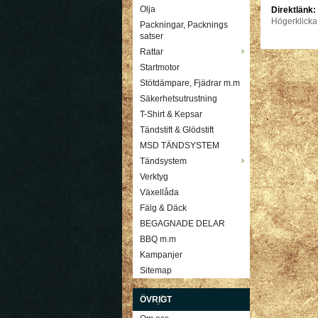
Olja
Direktlänk:
Högerklicka
Packningar, Packnings
satser
Rattar
Startmotor
Stötdämpare, Fjädrar m.m
Säkerhetsutrustning
T-Shirt & Kepsar
Tändstift & Glödstift
MSD TÄNDSYSTEM
Tändsystem
Verktyg
Växellåda
Fälg & Däck
BEGAGNADE DELAR
BBQ m.m
Kampanjer
Sitemap
ÖVRIGT