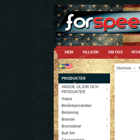
HEM
VILLKOR
OM OSS
NYH
Startsida
PRODUKTER
AMSOIL OLJOR OCH
PRODUKTER
Avgas
Bilvårdsprodukter
Belysning
Bränsle
Bromsdelar
Bult Set