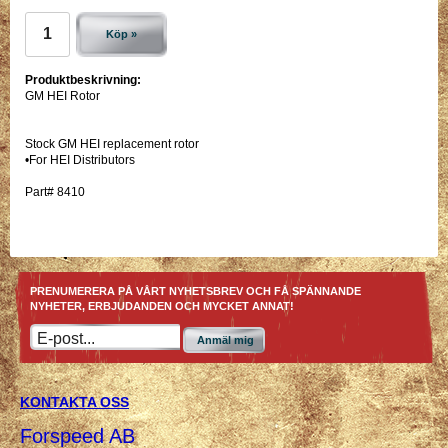
Köp »
Produktbeskrivning:
GM HEI Rotor
Stock GM HEI replacement rotor
•For HEI Distributors
Part# 8410
PRENUMERERA PÅ VÅRT NYHETSBREV OCH FÅ SPÄNNANDE
NYHETER, ERBJUDANDEN OCH MYCKET ANNAT!
Anmäl mig
KONTAKTA OSS
Forspeed AB