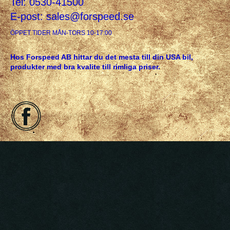
Tel: 0530-41500
E-post:
sales@forspeed.se
ÖPPET TIDER MÅN-TORS 10-17:00
Hos Forspeed AB hittar du det mesta till din USA bil,
produkter med bra kvalite till rimliga priser.