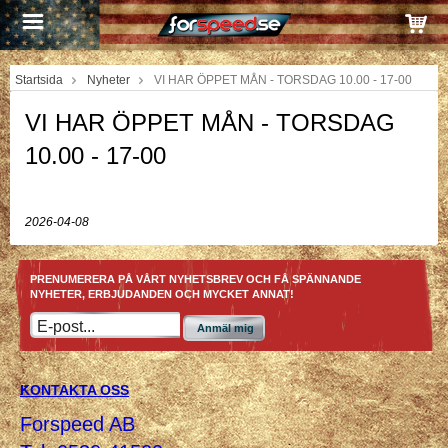
Startsida
Nyheter
VI HAR ÖPPET MÅN - TORSDAG 10.00 - 17-00
VI HAR ÖPPET MÅN - TORSDAG
10.00 - 17-00
2026-04-08
PRENUMERERA PÅ VÅRT NYHETSBREV OCH FÅ SPÄNNANDE
NYHETER, ERBJUDANDEN OCH MYCKET ANNAT!
Anmäl mig
KONTAKTA OSS
Forspeed AB