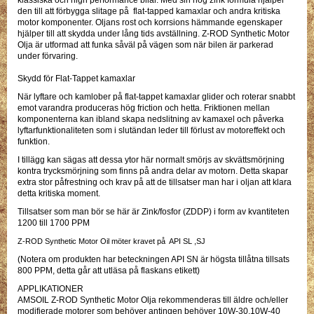
den till att förbygga slitage på flat-tapped kamaxlar och andra kritiska
motor komponenter. Oljans rost och korrsions hämmande egenskaper
hjälper till att skydda under lång tids avställning. Z-ROD Synthetic Motor
Olja är utformad att funka såväl på vägen som när bilen är parkerad
under förvaring.
Skydd för Flat-Tappet kamaxla
r
När lyftare och kamlober på flat-tappet kamaxlar glider och roterar snabbt
emot varandra produceras hög friction och hetta. Friktionen mellan
komponenterna kan ibland skapa nedslitning av kamaxel och påverka
lyftarfunktionaliteten som i slutändan leder till förlust av motoreffekt och
funktion.
I tillägg kan sägas att dessa ytor här normalt smörjs av skvättsmörjning
kontra trycksmörjning som finns på andra delar av motorn. Detta skapar
extra stor påfrestning och krav på att de tillsatser man har i oljan att klara
detta kritiska moment.
Tillsatser som man bör se här är Zink/fosfor (ZDDP) i form av kvantiteten
1200 till 1700 PPM
Z-ROD Synthetic Motor Oil möter kravet på API SL ,SJ
(Notera om produkten har beteckningen API SN är högsta tillåtna tillsats
800 PPM, detta går att utläsa på flaskans etikett)
APPLIKATIONER
AMSOIL Z-ROD Synthetic Motor Olja rekommenderas till äldre och/eller
modifierade motorer som behöver antingen behöver 10W-30,10W-40