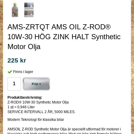
AMS-ZRTQT AMS OIL Z-ROD®
10W-30 HÖG ZINK HALT Synthetic
Motor Olja
225 kr
Finns i lager
Köp »
Produktbeskrivning:
Z-ROD® 10W-30 Synthetic Motor Olja
1 qt = 0,946 Liter
SERVICE INTERVALL 2 ÅR, 5000 MILES.
Modern Teknologi för klassika bilar
AMSOIL Z-ROD Synthetic Motor Olja är speciellt utformad för motorer i
klassiska och high performance bilar. Med sin hög zink formula hjälper