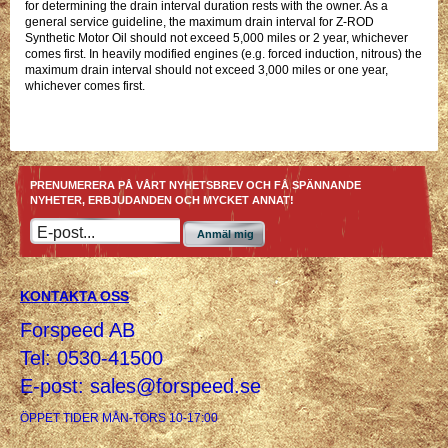
for determining the drain interval duration rests with the owner. As a
general service guideline, the maximum drain interval for Z-ROD
Synthetic Motor Oil should not exceed 5,000 miles or 2 year, whichever
comes first. In heavily modified engines (e.g. forced induction, nitrous) the
maximum drain interval should not exceed 3,000 miles or one year,
whichever comes first.
PRENUMERERA PÅ VÅRT NYHETSBREV OCH FÅ SPÄNNANDE
NYHETER, ERBJUDANDEN OCH MYCKET ANNAT!
Anmäl mig
KONTAKTA OSS
Forspeed AB
Tel: 0530-41500
E-post:
sales@forspeed.se
ÖPPET TIDER MÅN-TORS 10-17:00