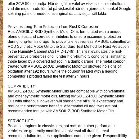
eller 20W-50 motorolja. När det gäller valet av viskositeten kontrollera
vad din motor hade för råd på viskositet när den gjordes, en enkel Google
sökning på motormodellens original data avslöjar rätt fakta.
Provides Long-Term Protection from Rust & Corrosion
Rust AMSOIL Z-ROD Synthetic Motor Oil is formulated with a unique
blend of rust and corrosion inhibitors to ensure maximum protection
during long-term storage. To prove its effectiveness, AMSOIL submitted Z-
ROD Synthetic Motor Oil to the Standard Test Method for Rust Protection
in the Humidity Cabinet (ASTM D-1748). This test evaluates the rust-
preventative properties of oil under high-humidity conditions, similar to
those faced by a covered hot rod in a damp garage. The metal coupon
treated with AMSOIL Z-ROD Synthetic Motor Oil showed no signs of
oxidation after 192 hours, while the coupon treated with a leading
competitor’s product failed the test after 24 hours.
COMPATIBILITY
AMSOIL Z-ROD Synthetic Motor Oils are compatible with conventional
and other synthetic motor oils. Mixing AMSOIL Z-ROD Synthetic Motor
Oils with other oils, however, will shorten the oil’s life expectancy and
reduce the performance benefits. Aftermarket oil additives are not
recommended for use with AMSOIL Z-ROD Synthetic Motor Oils.
SERVICE LIFE
Because engines in classic cars, hot rods and other performance
vehicles are generally modified, a universal oil drain interval
recommendation for these applications cannot be given. Responsibility