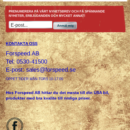
PRENUMERERA PÅ VÅRT NYHETSBREV OCH FÅ SPÄNNANDE
NYHETER, ERBJUDANDEN OCH MYCKET ANNAT!
Anmäl mig
KONTAKTA OSS
Forspeed AB
Tel: 0530-41500
E-post:
sales@forspeed.se
ÖPPET TIDER MÅN-TORS 10-17:00
Hos Forspeed AB hittar du det mesta till din USA bil,
produkter med bra kvalite till rimliga priser.