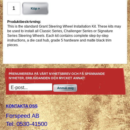
Köp »
Produktbeskrivning:
This is the standard Grant Steering Wheel Installation Kit. These kits may
be used to install all Classic Series, Challenger Series or Signature
Series Steering Wheels. Each kit contains complete step-by-step
instructions, a die cast hub, grade 5 hardware and matte black trim
pieces.
PRENUMERERA PÅ VÅRT NYHETSBREV OCH FÅ SPÄNNANDE
NYHETER, ERBJUDANDEN OCH MYCKET ANNAT!
Anmäl mig
KONTAKTA OSS
Forspeed AB
Tel: 0530-41500