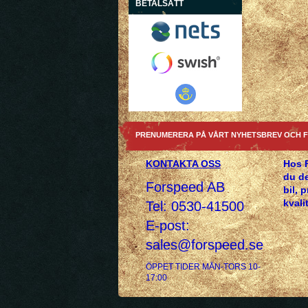
BETALSÄTT
PRENUMERERA PÅ VÅRT NYHETSBREV OCH F
KONTAKTA OSS
Hos 
du de
Forspeed AB
bil, 
kvalit
Tel: 0530-41500
E-post:
sales@forspeed.se
ÖPPET TIDER MÅN-TORS 10-
17:00