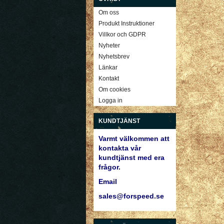
Om oss
Produkt Instruktioner
Villkor och GDPR
Nyheter
Nyhetsbrev
Länkar
Kontakt
Om cookies
Logga in
KUNDTJÄNST
Varmt välkommen att
kontakta vår
kundtjänst med era
frågor.
Email
sales@forspeed.se