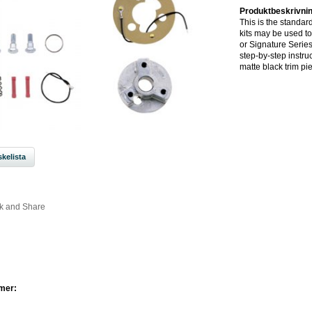
Produktbeskrivnin
This is the standar
kits may be used to
or Signature Serie
step-by-step instru
matte black trim pi
kelista
mer: