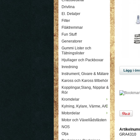
Chassiedelar
Drivlina
El. Detaljer
Filter
Fläktremmar
Fun Stuff
Generatorer
Gummi Lister och
Tätningslister
Hjullager och Packboxar
Inredning
Lägg i öns
Instrument, Givare & Mätare
Kaross och Kaross tillbehör
Kopplingar,Slang, Nipplar &
Rör
Kromdelar
Kylning, Kylare, Värme, A/C
Motordelar
Motor och Växellådsfästen
NOS
Artikelnum
Olja
GRA4310