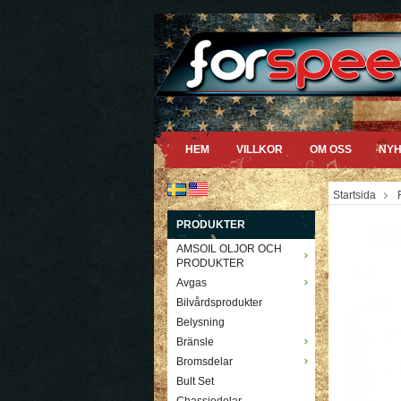
HEM
VILLKOR
OM OSS
NYH
Startsida
PRODUKTER
AMSOIL OLJOR OCH
PRODUKTER
Avgas
Bilvårdsprodukter
Belysning
Bränsle
Bromsdelar
Bult Set