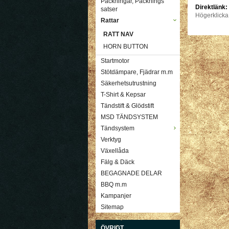
Packningar, Packnings
Direktlänk:
satser
Högerklicka
Rattar
RATT NAV
HORN BUTTON
Startmotor
Stötdämpare, Fjädrar m.m
Säkerhetsutrustning
T-Shirt & Kepsar
Tändstift & Glödstift
MSD TÄNDSYSTEM
Tändsystem
Verktyg
Växellåda
Fälg & Däck
BEGAGNADE DELAR
BBQ m.m
Kampanjer
Sitemap
ÖVRIGT