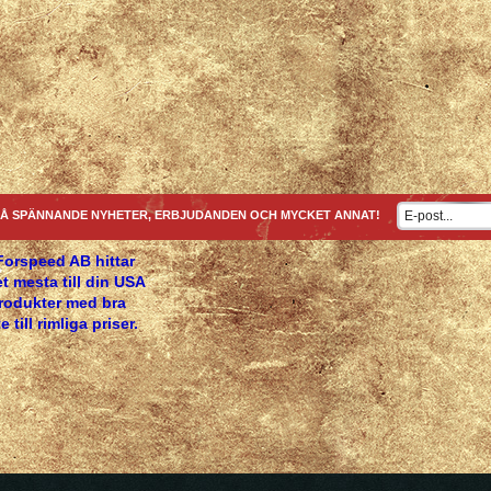
Å SPÄNNANDE NYHETER, ERBJUDANDEN OCH MYCKET ANNAT!
Forspeed AB hittar
t mesta till din USA
produkter med bra
e till rimliga priser.