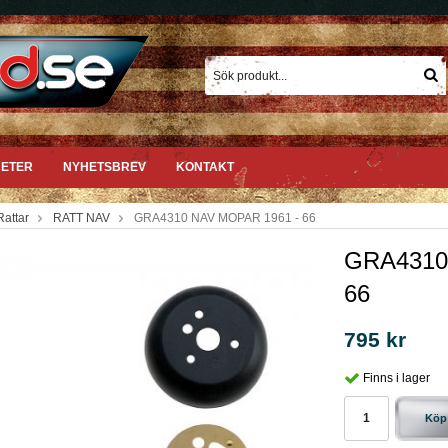
ETER
NYHETSBREV
KONTAKT
Rattar
RATT NAV
GRA4310 NAV MOPAR 1961 - 66
GRA4310
66
795 kr
Finns i lager
Köp