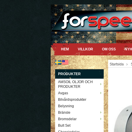
HEM
VILLKOR
OM OSS
NYH
Startsida
PRODUKTER
AMSOIL OLJOR OCH
PRODUKTER
Avgas
Bilvårdsprodukter
Belysning
Bränsle
Bromsdelar
Bult Set