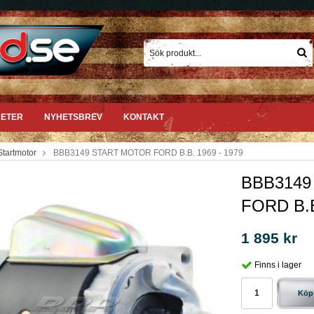
ETER
NYHETSBREV
KONTAKT
Startmotor
BBB3149 START MOTOR FORD B.B. 1969 - 1979
BBB3149
FORD B.B
1 895 kr
Finns i lager
Köp