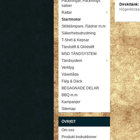
Packningar, Packnings
Direktlänk:
satser
Högerklicka
Rattar
Startmotor
Stötdämpare, Fjädrar m.m
Säkerhetsutrustning
T-Shirt & Kepsar
Tändstift & Glödstift
MSD TÄNDSYSTEM
Tändsystem
Verktyg
Växellåda
Fälg & Däck
BEGAGNADE DELAR
BBQ m.m
Kampanjer
Sitemap
ÖVRIGT
Om oss
Produkt Instruktioner