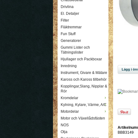
Chassiedelar
Drivlina
El. Detaljer
Filter
Fläktremmar
Fun Stuff
Generatorer
Gummi Lister och
Tätningslister
Hjullager och Packboxar
Inredning
Lägg i öns
Instrument, Givare & Mätare
Kaross och Kaross tillbehör
Kopplingar,Slang, Nipplar &
Rör
Kromdelar
Kylning, Kylare, Värme, A/C
Motordelar
Motor och Växellådsfästen
NOS
Artikelnum
Olja
BBB3149