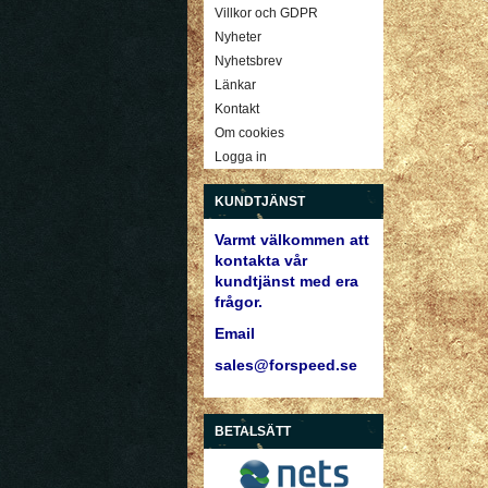
Villkor och GDPR
Nyheter
Nyhetsbrev
Länkar
Kontakt
Om cookies
Logga in
KUNDTJÄNST
Varmt välkommen att
kontakta vår
kundtjänst med era
frågor.
Email
sales@forspeed.se
BETALSÄTT