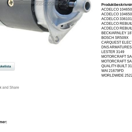
Produktbeskrivnin
ACDELCO 104650
ACDELCO 104650
ACDELCO 336101
ACDELCO REBUIL
ACDELCO REBUIL
BECK/ARNLEY 18
BOSCH SR509X
CARQUEST ELECT
DNS ARMATURES
LESTER 3149
MOTORCRAFT SA
MOTORCRAFT SA
QUALITY-BUILT 3
kelista
WAI 21679FD
WORLDWIDE 252
mer: