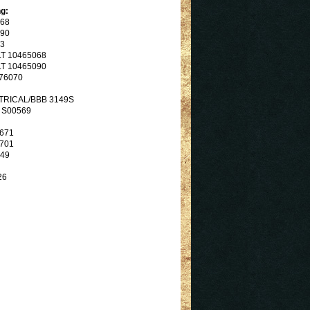
g:
68
90
3
T 10465068
T 10465090
76070
RICAL/BBB 3149S
 S00569
671
701
149
26