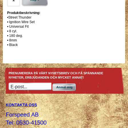
Produktbeskrivning:
•Street Thunder
• Ignition Wire Set
• Universal Fit
• 8 cyl.
• 180 deg.
• 8mm
• Black
PRENUMERERA PÅ VÅRT NYHETSBREV OCH FÅ SPÄNNANDE
NYHETER, ERBJUDANDEN OCH MYCKET ANNAT!
Anmäl mig
KONTAKTA OSS
Forspeed AB
Tel: 0530-41500