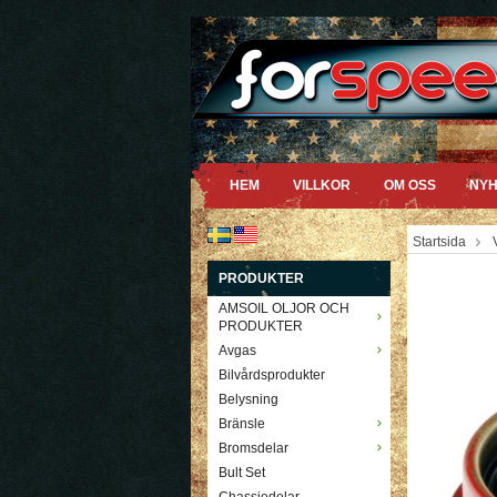
HEM
VILLKOR
OM OSS
NYH
Startsida
PRODUKTER
AMSOIL OLJOR OCH
PRODUKTER
Avgas
Bilvårdsprodukter
Belysning
Bränsle
Bromsdelar
Bult Set