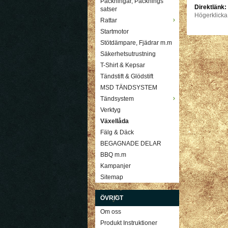
Packningar, Packnings
Direktlänk:
satser
Högerklicka
Rattar
Startmotor
Stötdämpare, Fjädrar m.m
Säkerhetsutrustning
T-Shirt & Kepsar
Tändstift & Glödstift
MSD TÄNDSYSTEM
Tändsystem
Verktyg
Växellåda
Fälg & Däck
BEGAGNADE DELAR
BBQ m.m
Kampanjer
Sitemap
ÖVRIGT
Om oss
Produkt Instruktioner