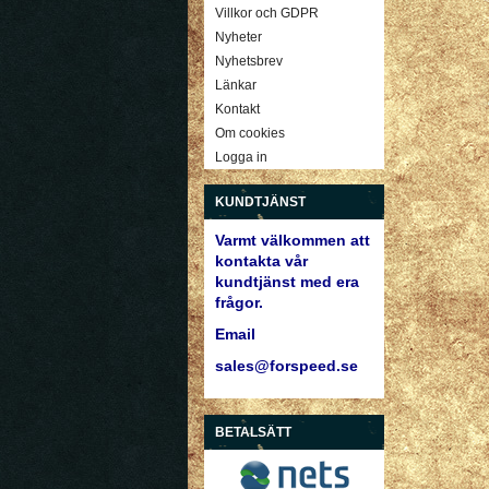
Villkor och GDPR
Nyheter
Nyhetsbrev
Länkar
Kontakt
Om cookies
Logga in
KUNDTJÄNST
Varmt välkommen att
kontakta vår
kundtjänst med era
frågor.
Email
sales@forspeed.se
BETALSÄTT