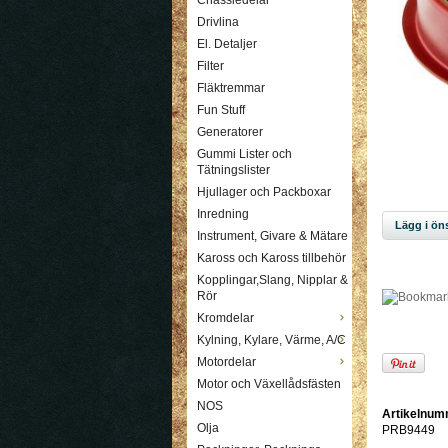
Chassiedelar
Drivlina
El. Detaljer
Filter
Fläktremmar
Fun Stuff
Generatorer
Gummi Lister och
Tätningslister
Hjullager och Packboxar
Inredning
Lägg i öns
Instrument, Givare & Mätare
Kaross och Kaross tillbehör
Kopplingar,Slang, Nipplar &
Rör
Kromdelar
Kylning, Kylare, Värme, A/C
Motordelar
Motor och Växellådsfästen
NOS
Artikelnum
Olja
PRB9449