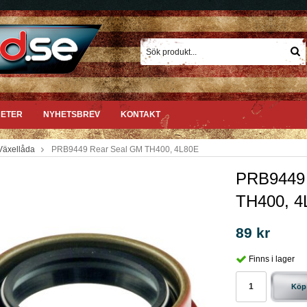
ETER
NYHETSBREV
KONTAKT
Växellåda
PRB9449 Rear Seal GM TH400, 4L80E
PRB9449 
TH400, 
89 kr
Finns i lager
Köp