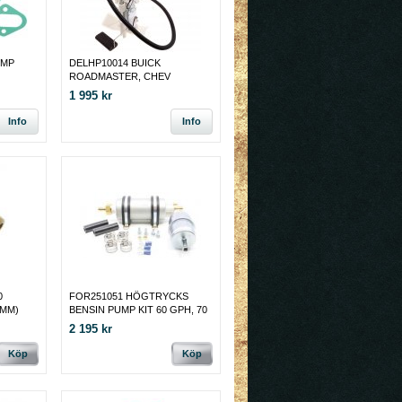
UMP
DELHP10014 BUICK
ROADMASTER, CHEV
CAPRICE SEDAN BESIN PUMP
1 995 kr
1994 - 96
Info
Info
0
FOR251051 HÖGTRYCKS
 MM)
BENSIN PUMP KIT 60 GPH, 70
PSI
2 195 kr
Köp
Köp