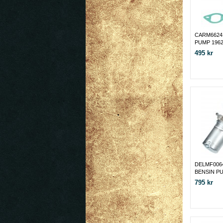
CARM6624
PUMP 1962
495 kr
DELMF006
BENSIN P
FE 331, 352
795 kr