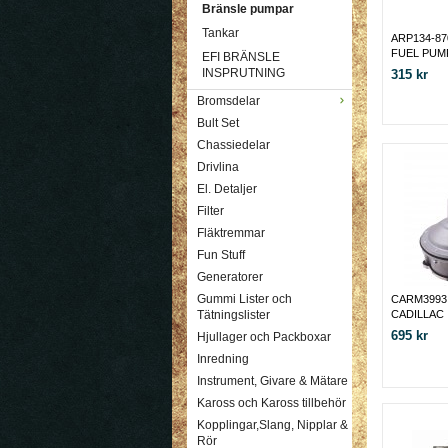
Bränsle pumpar
Tankar
ARP134-87
FUEL PUM
EFI BRÄNSLE
INSPRUTNING
315 kr
Bromsdelar
Bult Set
Chassiedelar
Drivlina
El. Detaljer
Filter
Fläktremmar
Fun Stuff
Generatorer
Gummi Lister och
CARM3993
CADILLAC
Tätningslister
695 kr
Hjullager och Packboxar
Inredning
Instrument, Givare & Mätare
Kaross och Kaross tillbehör
Kopplingar,Slang, Nipplar &
Rör