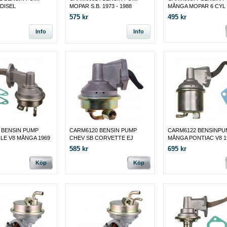
 DISEL
MOPAR S.B. 1973 - 1988
MÅNGA MOPAR 6 CYL
575 kr
495 kr
Info
Info
 BENSIN PUMP
CARM6120 BENSIN PUMP
CARM6122 BENSINPU
LE V8 MÅNGA 1969
CHEV SB CORVETTE EJ
MÅNGA PONTIAC V8 19
RETUR
585 kr
695 kr
Köp
Köp