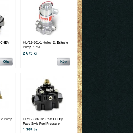
Y CHEV
HLY12-801-1 Holley El. Bränsle
Pump 7 PSI
2 675 kr
Köp
Köp
sle Pump
HLY12-886 Die Cast EFI By
Pass Style Fuel Pressure
Regulators Black Die Cast Fuel
1 395 kr
Regulator, 60 PSI