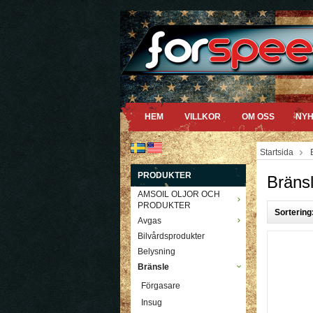
HEM
VILLKOR
OM OSS
NYH
Startsida
PRODUKTER
Bräns
AMSOIL OLJOR OCH
PRODUKTER
Sortering
Avgas
Bilvårdsprodukter
Belysning
Bränsle
Förgasare
Insug