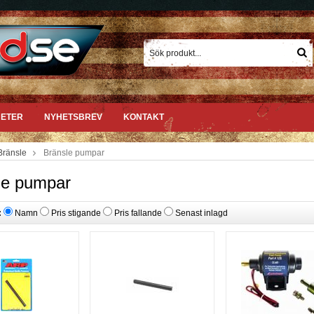
ETER
NYHETSBREV
KONTAKT
Bränsle
Bränsle pumpar
le pumpar
:
Namn
Pris stigande
Pris fallande
Senast inlagd