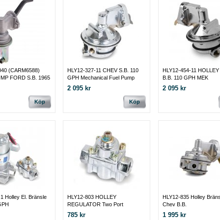
40 (CARM6588)
HLY12-327-11 CHEV S.B. 110
HLY12-454-11 HOLLE
MP FORD S.B. 1965
GPH Mechanical Fuel Pump
B.B. 110 GPH MEK
BENSINPUMP
2 095 kr
2 095 kr
Köp
Köp
 Holley El. Bränsle
HLY12-803 HOLLEY
HLY12-835 Holley Brän
GPH
REGULATOR Two Port
Chev B.B.
Adjustable from 4.5 to 9 PSI
785 kr
1 995 kr