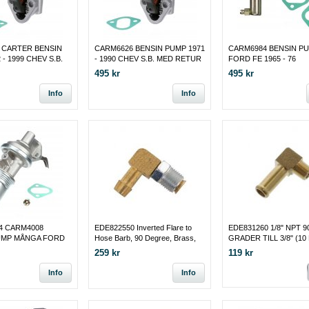
 CARTER BENSIN
CARM6626 BENSIN PUMP 1971
CARM6984 BENSIN P
 - 1999 CHEV S.B.
- 1990 CHEV S.B. MED RETUR
FORD FE 1965 - 76
495 kr
495 kr
Info
Info
4 CARM4008
EDE822550 Inverted Flare to
EDE831260 1/8" NPT 9
UMP MÅNGA FORD
Hose Barb, 90 Degree, Brass,
GRADER TILL 3/8" (10
, 390, 427, 428.
Natural, 1/2-20 in. Inverted Flare,
SLANG
259 kr
119 kr
5/16 in
Info
Info