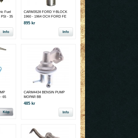
ic Fuel
CARM3528 FORD Y-BLOCK
 PSI - 35
1960 - 1964 OCH FORD FE
buretor,
MOTORER, BENSIN PUMP
895 kr
NDER
Info
Info
UMP
CARM4434 BENSIN PUMP
- 65
MOPAR BB
485 kr
Köp
Info