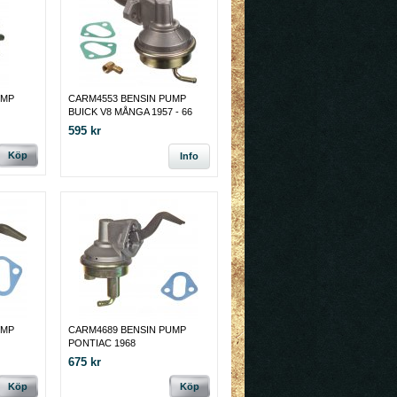
UMP
CARM4553 BENSIN PUMP
BUICK V8 MÅNGA 1957 - 66
595 kr
Köp
Info
UMP
CARM4689 BENSIN PUMP
PONTIAC 1968
675 kr
Köp
Köp