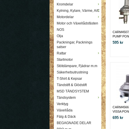
Kromdelar
Kylning, Kylare, Värme, A/C
Motordelar
Motor och Växellådsfästen
NOS
CARM4507/
Olja
PUMP PONT
595 kr
Packningar, Packnings
satser
Rattar
Startmotor
Stötdämpare, Fjädrar m.m
Säkerhetsutrustning
T-Shirt & Kepsar
Tändstift & Glödstift
MSD TÄNDSYSTEM
Tändsystem
Verktyg
CARM4566
Växellåda
VISSA PON
Fälg & Däck
695 kr
BEGAGNADE DELAR