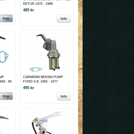
RETUR 1970 - 1988
485 kr
Köp
Info
MP
CARM6588 BENSIN PUMP
68 - 80
FORD S.B. 1965 - 1977
495 kr
Köp
Info