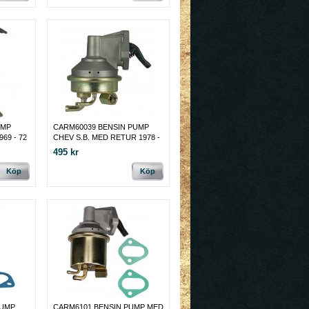
UMP
CARM60039 BENSIN PUMP
69 - 72
CHEV S.B. MED RETUR 1978 -
1988
495 kr
Köp
Köp
PUMP
CARM6101 BENSIN PUMP MED