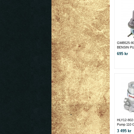
GMB525-80
BENSIN PU
- 1977
695 kr
HLY12-802-1
Pump 110 
3 495 kr