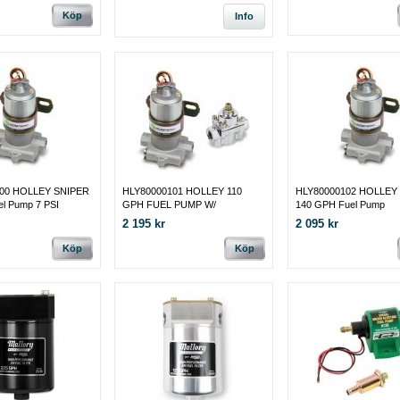
Köp
Info
00 HOLLEY SNIPER
HLY80000101 HOLLEY 110
HLY80000102 HOLLEY
l Pump 7 PSI
GPH FUEL PUMP W/
140 GPH Fuel Pump
REGULATOR
2 195 kr
2 095 kr
Köp
Köp