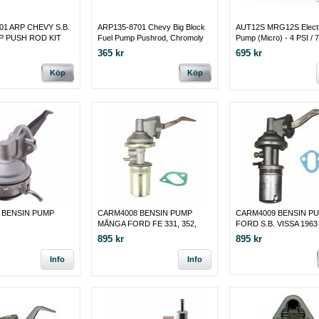
01 ARP CHEVY S.B.
ARP135-8701 Chevy Big Block
AUT12S MRG12S Electr
P PUSH ROD KIT
Fuel Pump Pushrod, Chromoly
Pump (Micro) - 4 PSI / 7
GPH - Gasoline - for car
365 kr
695 kr
MONTERAS BAKOM U
TANK.
Köp
Köp
 BENSIN PUMP
CARM4008 BENSIN PUMP
CARM4009 BENSIN P
MÅNGA FORD FE 331, 352,
FORD S.B. VISSA 1963 
390, 427, 428.
895 kr
895 kr
Info
Info