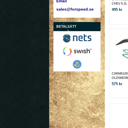
Email
CHEV 6.2L
sales@forspeed.se
495 kr
BETALSÄTT
CARM6109
OLDSMOBI
- 90
575 kr