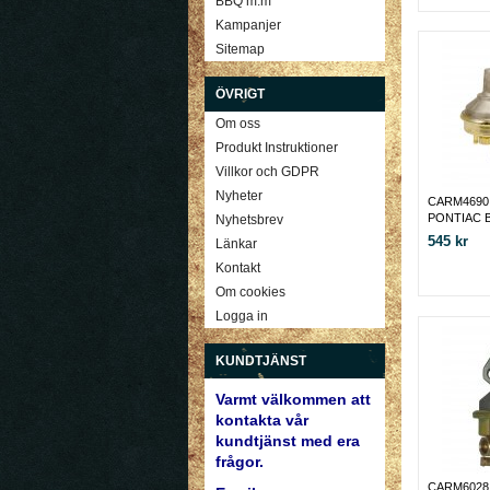
BBQ m.m
Kampanjer
Sitemap
ÖVRIGT
Om oss
Produkt Instruktioner
Villkor och GDPR
Nyheter
CARM4690
PONTIAC 
Nyhetsbrev
545 kr
Länkar
Kontakt
Om cookies
Logga in
KUNDTJÄNST
Varmt välkommen att
kontakta vår
kundtjänst med era
frågor.
CARM6028