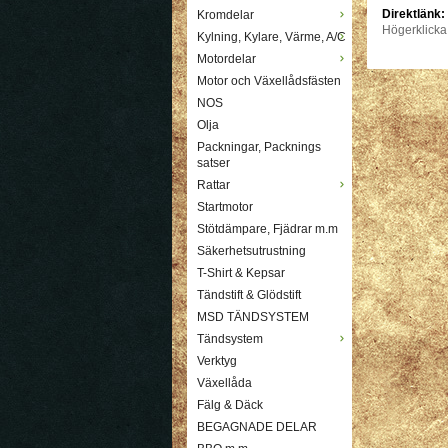
Direktlänk:
Kromdelar
Högerklicka
Kylning, Kylare, Värme, A/C
Motordelar
Motor och Växellådsfästen
NOS
Olja
Packningar, Packnings
satser
Rattar
Startmotor
Stötdämpare, Fjädrar m.m
Säkerhetsutrustning
T-Shirt & Kepsar
Tändstift & Glödstift
MSD TÄNDSYSTEM
Tändsystem
Verktyg
Växellåda
Fälg & Däck
BEGAGNADE DELAR