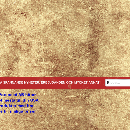
Å SPÄNNANDE NYHETER, ERBJUDANDEN OCH MYCKET ANNAT!
Forspeed AB hittar
t mesta till din USA
produkter med bra
e till rimliga priser.