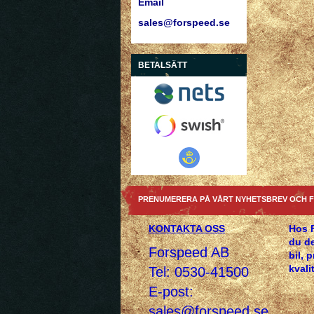
Email
sales@forspeed.se
BETALSÄTT
PRENUMERERA PÅ VÅRT NYHETSBREV OCH F
KONTAKTA OSS
Hos 
du de
Forspeed AB
bil, 
kvalit
Tel: 0530-41500
E-post:
sales@forspeed.se