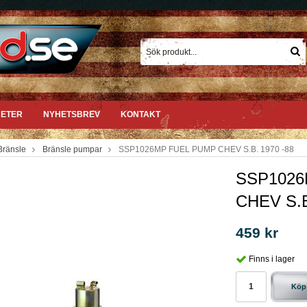
ETER
NYHETSBREV
KONTAKT
Bränsle
Bränsle pumpar
SSP1026MP FUEL PUMP CHEV S.B. 1970 -88
SSP1026
CHEV S.B
459 kr
Finns i lager
Köp