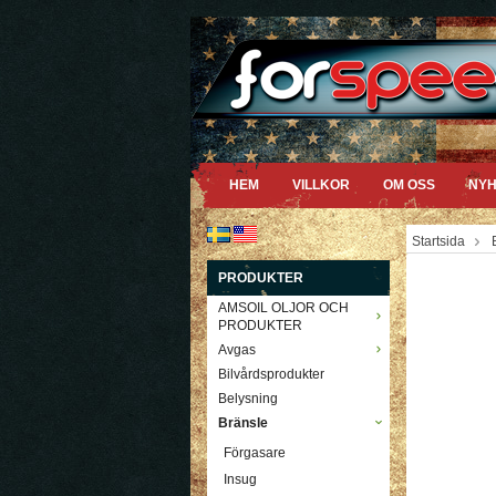
HEM
VILLKOR
OM OSS
NYH
Startsida
PRODUKTER
AMSOIL OLJOR OCH
PRODUKTER
Avgas
Bilvårdsprodukter
Belysning
Bränsle
Förgasare
Insug