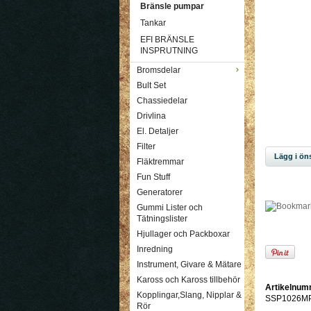
Bränsle pumpar
Tankar
EFI BRÄNSLE
INSPRUTNING
Bromsdelar
Bult Set
Chassiedelar
Drivlina
El. Detaljer
Filter
Lägg i öns
Fläktremmar
Fun Stuff
Generatorer
Gummi Lister och
Tätningslister
Hjullager och Packboxar
Inredning
Instrument, Givare & Mätare
Kaross och Kaross tillbehör
Artikelnum
Kopplingar,Slang, Nipplar &
SSP1026M
Rör