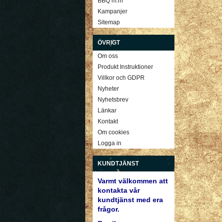
BBQ m.m
Kampanjer
Sitemap
ÖVRIGT
Om oss
Produkt Instruktioner
Villkor och GDPR
Nyheter
Nyhetsbrev
Länkar
Kontakt
Om cookies
Logga in
KUNDTJÄNST
Varmt välkommen att
kontakta vår
kundtjänst med era
frågor.