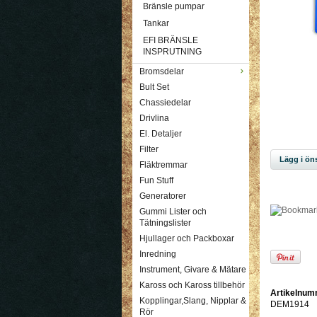
Bränsle pumpar
Tankar
EFI BRÄNSLE
INSPRUTNING
Bromsdelar
Bult Set
Chassiedelar
Drivlina
El. Detaljer
Filter
Lägg i öns
Fläktremmar
Fun Stuff
Generatorer
Gummi Lister och
Tätningslister
Hjullager och Packboxar
Inredning
Instrument, Givare & Mätare
Kaross och Kaross tillbehör
Artikelnum
Kopplingar,Slang, Nipplar &
DEM1914
Rör