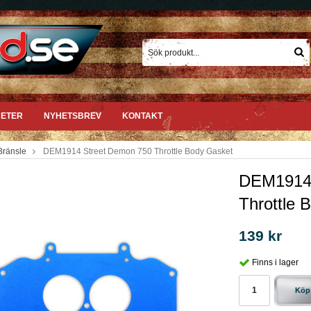
ETER
NYHETSBREV
KONTAKT
Bränsle
DEM1914 Street Demon 750 Throttle Body Gasket
DEM1914 
Throttle 
139 kr
Finns i lager
Köp