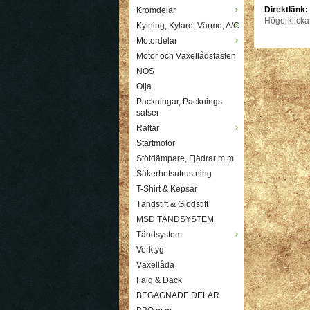
Direktlänk:
Kromdelar
Högerklicka
Kylning, Kylare, Värme, A/C
Motordelar
Motor och Växellådsfästen
NOS
Olja
Packningar, Packnings
satser
Rattar
Startmotor
Stötdämpare, Fjädrar m.m
Säkerhetsutrustning
T-Shirt & Kepsar
Tändstift & Glödstift
MSD TÄNDSYSTEM
Tändsystem
Verktyg
Växellåda
Fälg & Däck
BEGAGNADE DELAR