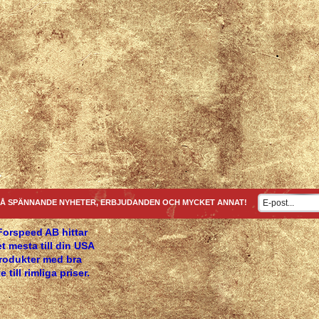
Å SPÄNNANDE NYHETER, ERBJUDANDEN OCH MYCKET ANNAT!
Forspeed AB hittar
t mesta till din USA
produkter med bra
e till rimliga priser.