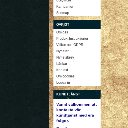
BBQ m.m
Kampanjer
Sitemap
ÖVRIGT
Om oss
Produkt Instruktioner
Villkor och GDPR
Nyheter
Nyhetsbrev
Länkar
Kontakt
Om cookies
Logga in
KUNDTJÄNST
Varmt välkommen att
kontakta vår
kundtjänst med era
frågor.