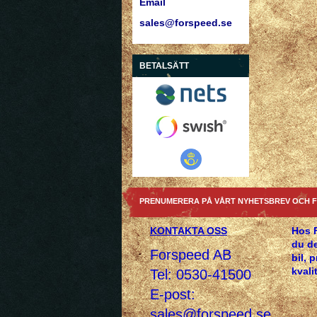
Email
sales@forspeed.se
BETALSÄTT
PRENUMERERA PÅ VÅRT NYHETSBREV OCH F
KONTAKTA OSS
Hos 
du de
Forspeed AB
bil, 
kvalit
Tel: 0530-41500
E-post:
sales@forspeed.se