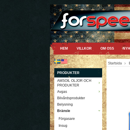
HEM
VILLKOR
OM OSS
NYH
Startsida
PRODUKTER
AMSOIL OLJOR OCH
PRODUKTER
Avgas
Bilvårdsprodukter
Belysning
Bränsle
Förgasare
Insug