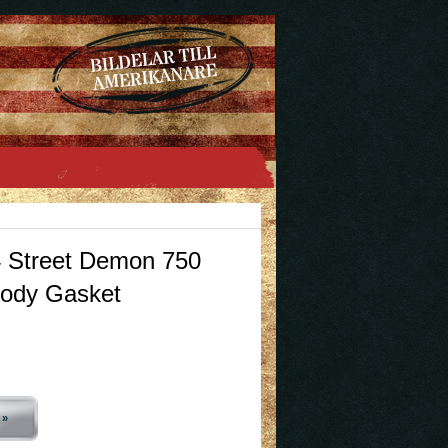
Street Demon 750
Body Gasket
 »