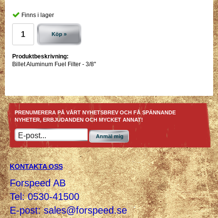
Finns i lager
Köp »
Produktbeskrivning:
Billet Aluminum Fuel Filter - 3/8"
PRENUMERERA PÅ VÅRT NYHETSBREV OCH FÅ SPÄNNANDE
NYHETER, ERBJUDANDEN OCH MYCKET ANNAT!
Anmäl mig
KONTAKTA OSS
Forspeed AB
Tel: 0530-41500
E-post:
sales@forspeed.se