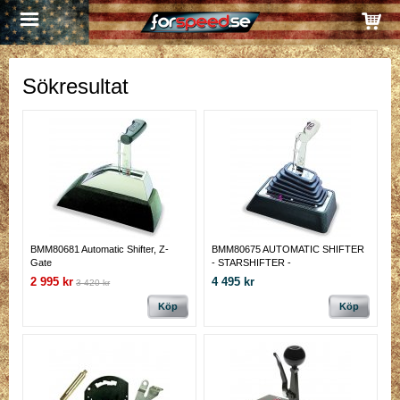
Sökresultat
BMM80681 Automatic Shifter, Z-
BMM80675 AUTOMATIC SHIFTER
Gate
- STARSHIFTER -
2 995 kr
4 495 kr
3 420 kr
Köp
Köp