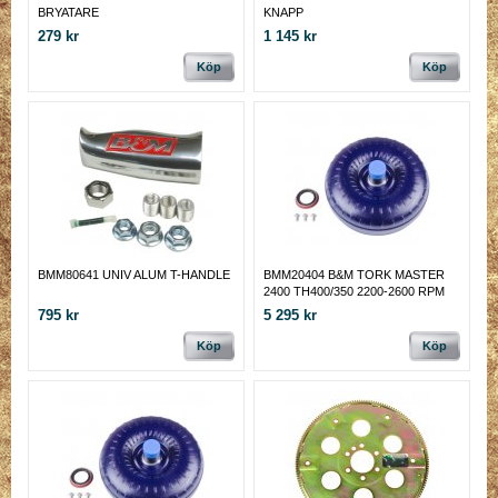
BRYATARE
KNAPP
279 kr
1 145 kr
Köp
Köp
BMM80641 UNIV ALUM T-HANDLE
BMM20404 B&M TORK MASTER
2400 TH400/350 2200-2600 RPM
stall
795 kr
5 295 kr
Köp
Köp