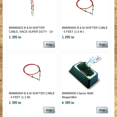
BMM80832 B & M SHIFTER
BMM80605 B & M SHIFTER CABLE
CABLE, RACE-SUPER DUTY - 10-
- 5 FEET (1.5 M )
32 THREADS AND 2-1/2 INCH
1 395 kr
1 295 kr
STROKE 4 FEET LONG 1.2
METER
Köp
Köp
BMM80604 B & M SHIFTER CABLE
BMM80690 Classic B&M
- 4 FEET (1.2 M)
Megashifter
1 395 kr
6 395 kr
Köp
Köp