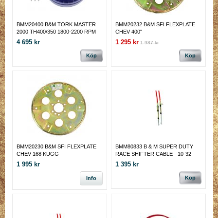
BMM20400 B&M TORK MASTER
BMM20232 B&M SFI FLEXPLATE
2000 TH400/350 1800-2200 RPM
CHEV 400"
stall
4 695 kr
1 295 kr
1 987 kr
Köp
Köp
BMM20230 B&M SFI FLEXPLATE
BMM80833 B & M SUPER DUTY
CHEV 168 KUGG
RACE SHIFTER CABLE - 10-32
THREADS AND 2-1/2 INCH
1 995 kr
1 395 kr
STROKE 5 FEET LONG 1.5
METER
Köp
Info