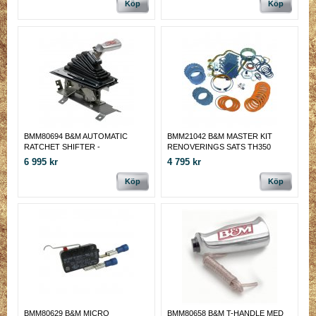
Compatible shifter.
Köp
Köp
BMM80694 B&M AUTOMATIC
BMM21042 B&M MASTER KIT
RATCHET SHIFTER -
RENOVERINGS SATS TH350
MEGASHIFTER CONSOLE Fits
VÄXELLÅDA
6 995 kr
4 795 kr
1973-81 Camaro/1970-81 Firebird
Console
Köp
Köp
BMM80629 B&M MICRO
BMM80658 B&M T-HANDLE MED