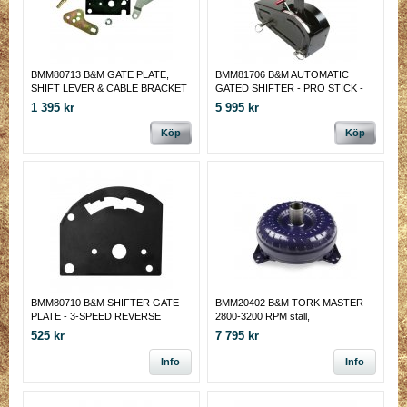
BMM80713 B&M GATE PLATE,
BMM81706 B&M AUTOMATIC
SHIFT LEVER & CABLE BRACKET
GATED SHIFTER - PRO STICK -
FOR POWERGLIDE
BLACK Universal 2, 3 & 4-speed
1 395 kr
5 995 kr
TRANSMISSIONS Fits Pro Stick,
Compatible Shifter
Pro Bandit and Street Bandit s
Köp
Köp
BMM80710 B&M SHIFTER GATE
BMM20402 B&M TORK MASTER
PLATE - 3-SPEED REVERSE
2800-3200 RPM stall,
SHIFT PATTERN Shift Gate Plate
525 kr
7 795 kr
for B&M Pro Stick, all Bandit and
Composite X S
Info
Info