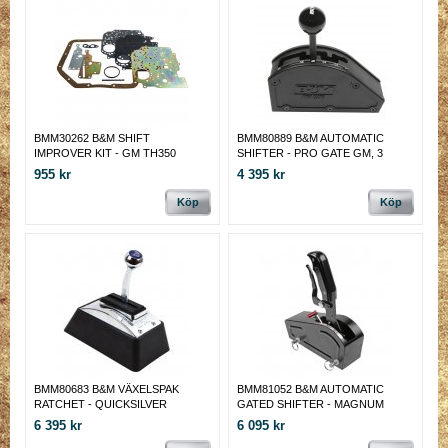
BMM30262 B&M SHIFT
BMM80889 B&M AUTOMATIC
IMPROVER KIT - GM TH350
SHIFTER - PRO GATE GM, 3
TRANSMISSIONS
speed, Rear exit
955 kr
4 395 kr
Köp
Köp
BMM80683 B&M VÄXELSPAK
BMM81052 B&M AUTOMATIC
RATCHET - QUICKSILVER
GATED SHIFTER - MAGNUM
Universal 3 & 4 VÄXEL Compatible
GRIP STEALTH PRO STICK
6 395 kr
6 095 kr
Shifter
Universal 2, 3 & 4-speed